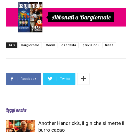
Abbonati a Bargiornale
TAG
bargiornale
Covid
ospitalità
previsioni
trend
Facebook
Twitter
Leggi anche
Another Hendrick’s, il gin che si mette il
burro cacao