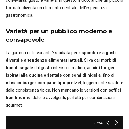
convivialità, gusto e varietà. In questo modo, anche un piccolo
formato diventa un elemento centrale dell’esperienza
gastronomica.
Varietà per un pubblico moderno e
consapevole
La gamma delle varianti è studiata per
rispondere a gusti
diversi e a tendenze alimentari attuali
. Si va dai
morbidi
bun di segale
dal gusto intenso e rustico, ai
mini burger
ispirati alla cucina orientale
con
semi di nigella
, fino ai
classici burger con pane tipo pretzel
, leggermente salato e
dalla consistenza tipica. Non mancano le versioni con
soffici
bun brioche
, dolci e avvolgenti, perfetti per combinazioni
gourmet.
1
di 4