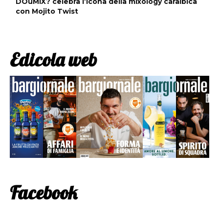
DOuMIX? celebra l’icona della mixology caraibica
con Mojito Twist
Edicola web
Facebook