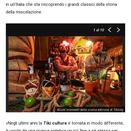
in un'Italia che sta riscoprendo i grandi classici della storia
della miscelazione.
1
di 10
Alcuni momenti della scorsa edizione di Tikitaly
«Negli ultimi anni la
Tiki culture
è tornata in modo differente,
è uscita da una ricerca estetica un po’ fine a sé stessa per