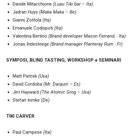
Davide Mitacchione
(Luau Tiki bar – Ita)
Jadran Huys
(Maka Maka – Be)
Gianni Zottola
(Ita)
Emanuele Codispoti
(Ita)
Valentina Bertino
(Brand developer M
a
son Ferrand, - Ita)
Jonas Indesteege
(Brand manager Planteray Rum - Fr)
SYMPOSI, BLIND TASTING, WORKSHOP e SEMINARI
Matt Pietrek
(Usa)
David Cordoba
(Mr. Daiquiri – Es)
Jim Hayward
(The Atomic Grog – Usa)
Stefan Inmke
(De)
TIKI CARVER
Paul Campese
(Ita)