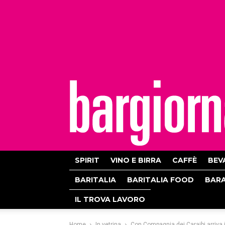
bargiornale
SPIRIT
VINO E BIRRA
CAFFÈ
BEV
BARITALIA
BARITALIA FOOD
BAR
IL TROVA LAVORO
Home
In vetrina
Con Compagnia dei Caraibi arriva 