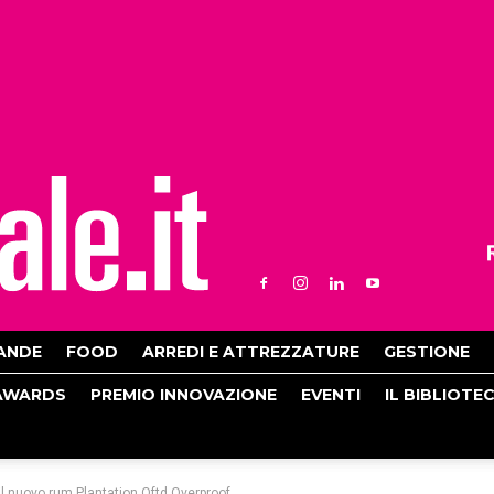
ANDE
FOOD
ARREDI E ATTREZZATURE
GESTIONE
AWARDS
PREMIO INNOVAZIONE
EVENTI
IL BIBLIOTE
il nuovo rum Plantation Oftd Overproof