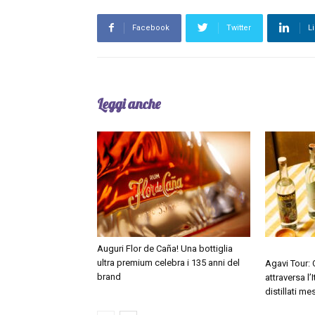
Facebook
Twitter
L
Leggi anche
Auguri Flor de Caña! Una bottiglia
ultra premium celebra i 135 anni del
Agavi Tour:
brand
attraversa l’
distillati me