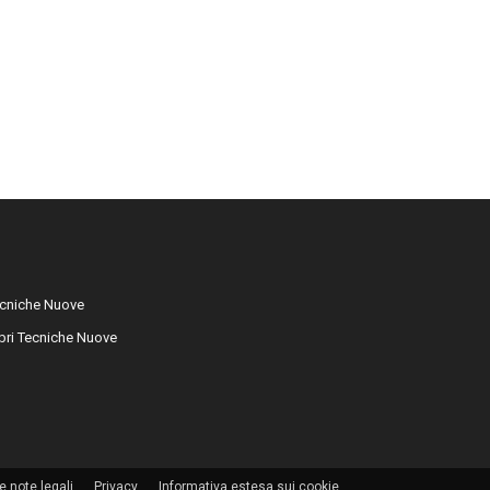
cniche Nuove
libri Tecniche Nuove
e note legali
Privacy
Informativa estesa sui cookie