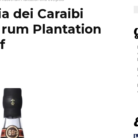
 dei Caraibi
o rum Plantation
G
f