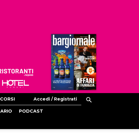
Ristoranti
Hoteldomani
CORSI
Accedi / Registrati
CARIO
PODCAST