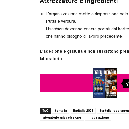
Attrezzature e ingredienti
L’organizzazione mette a disposizione solo i p
frutta e verdura.
I bicchieri dovranno essere portati dal bart
che hanno bisogno di lavoro precedente.
L’adesione è gratuita e non sussistono premi
laboratorio
.
A
TAG
baritalia
Baritalia 2026
Baritalia regolame
laboratorio miscelazione
miscelazione