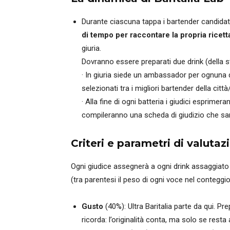
Durante ciascuna tappa i bartender candidati 
di tempo per raccontare la propria ricett
giuria.
Dovranno essere preparati due drink (della s
· In giuria siede un ambassador per ognuna d
selezionati tra i migliori bartender della citt
· Alla fine di ogni batteria i giudici esprimer
compileranno una scheda di giudizio che sarà 
Criteri e parametri di valuta
Ogni giudice assegnerà a ogni drink assaggiato 
(tra parentesi il peso di ogni voce nel conteggio 
Gusto
(40%): Ultra Baritalia parte da qui. P
ricorda: l’originalità conta, ma solo se resta a