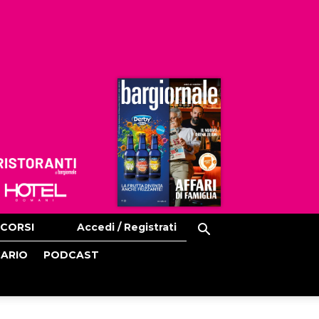
Ristoranti
Hoteldomani
CORSI
Accedi / Registrati
CARIO
PODCAST