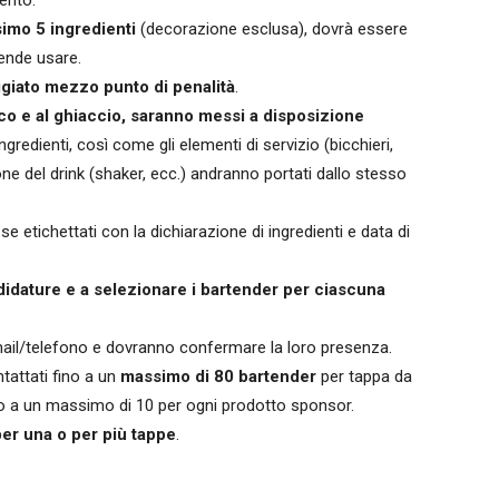
mento.
imo 5 ingredienti
(decorazione esclusa), dovrà essere
tende usare.
ggiato mezzo punto di penalità
.
esco e al ghiaccio, saranno messi a disposizione
 ingredienti, così come gli elementi di servizio (bicchieri,
one del drink (shaker, ecc.) andranno portati dallo stesso
etichettati con la dichiarazione di ingredienti e data di
didature e a selezionare i bartender per ciascuna
 mail/telefono e dovranno confermare la loro presenza.
tattati fino a un
massimo di 80 bartender
per tappa da
o a un massimo di 10 per ogni prodotto sponsor.
 per una o per più tappe
.