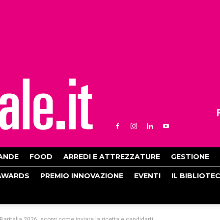
ANDE
FOOD
ARREDI E ATTREZZATURE
GESTIONE
AWARDS
PREMIO INNOVAZIONE
EVENTI
IL BIBLIOTE
Baritalia 2026: scopri come inviare la ricetta e candidarti