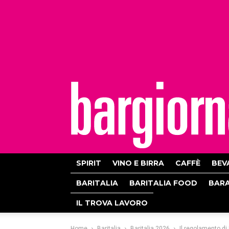
bargiornale
SPIRIT
VINO E BIRRA
CAFFÈ
BEV
BARITALIA
BARITALIA FOOD
BAR
IL TROVA LAVORO
Home
Baritalia
Baritalia 2026
Il regolamento di 