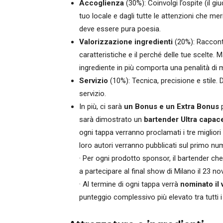
Accoglienza
(30%): Coinvolgi l’ospite (il g
tuo locale e dagli tutte le attenzioni che meri
deve essere pura poesia.
Valorizzazione ingredienti
(20%): Racconta
caratteristiche e il perché delle tue scelte. 
ingrediente in più comporta una penalità di
Servizio
(10%): Tecnica, precisione e stile. 
servizio.
In più, ci sarà
un Bonus e un Extra Bonus
p
sarà dimostrato un
bartender Ultra capac
ogni tappa verranno proclamati i tre migliori
loro autori verranno pubblicati sul primo num
· Per ogni prodotto sponsor, il bartender che
a partecipare al final show di Milano il 23 
· Al termine di ogni tappa verrà
nominato il 
punteggio complessivo più elevato tra tutti i