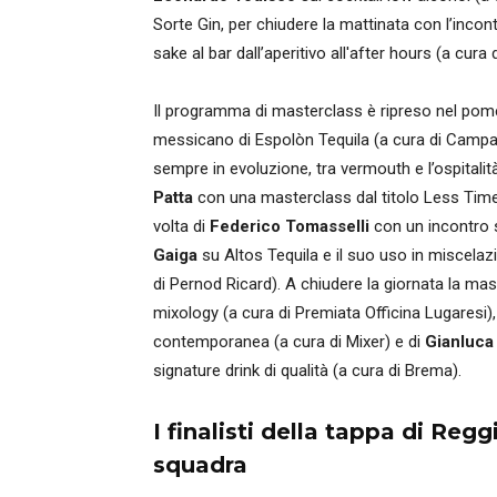
Sorte Gin, per chiudere la mattinata con l’inco
sake al bar dall’aperitivo all'after hours (a c
Il programma di masterclass è ripreso nel pom
messicano di Espolòn Tequila (a cura di Camp
sempre in evoluzione, tra vermouth e l’ospitali
Patta
con una masterclass dal titolo Less Time,
volta di
Federico Tomasselli
con un incontro s
Gaiga
su Altos Tequila e il suo uso in miscelaz
di Pernod Ricard). A chiudere la giornata la ma
mixology (a cura di Premiata Officina Lugaresi),
contemporanea (a cura di Mixer) e di
Gianluca
signature drink di qualità (a cura di Brema).
I finalisti della tappa di Regg
squadra