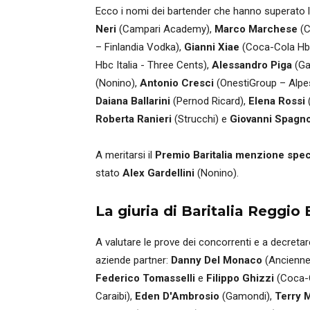
Ecco i nomi dei bartender che hanno superato 
Neri
(Campari Academy),
Marco Marchese
(C
– Finlandia Vodka),
Gianni Xiae
(Coca-Cola Hbc
Hbc Italia - Three Cents),
Alessandro Piga
(Ga
(Nonino),
Antonio Cresci
(OnestiGroup – Alpe
Daiana Ballarini
(Pernod Ricard),
Elena Rossi
(
Roberta Ranieri
(Strucchi) e
Giovanni Spagno
A meritarsi il
Premio Baritalia menzione spec
stato
Alex Gardellini
(Nonino).
La giuria di Baritalia Reggio 
A valutare le prove dei concorrenti e a decretare
aziende partner:
Danny Del Monaco
(Ancienne
Federico Tomasselli
e
Filippo Ghizzi
(Coca-C
Caraibi),
Eden D'Ambrosio
(Gamondi),
Terry 