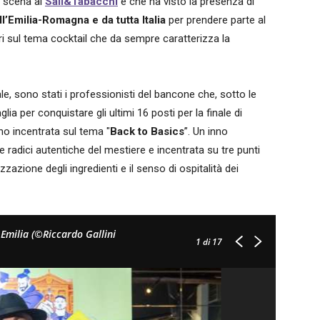
n scena al
Sali&Tabacchi
e che ha visto la presenza di
ll’Emilia-Romagna e da tutta Italia
per prendere parte al
 sul tema cocktail che da sempre caratterizza la
le, sono stati i professionisti del bancone che, sotto le
lia per conquistare gli ultimi 16 posti per la finale di
nno incentrata sul tema "
Back to Basics
”. Un inno
le radici autentiche del mestiere e incentrata su tre punti
rizzazione degli ingredienti e il senso di ospitalità dei
o Emilia (©Riccardo Gallini
1
di 17