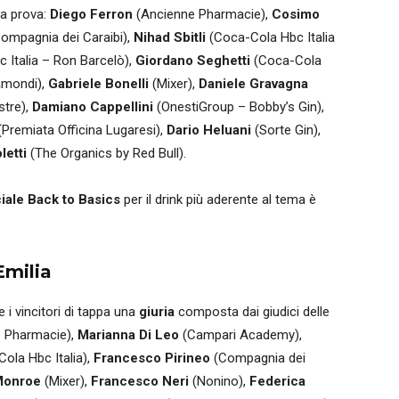
la prova:
Diego Ferron
(Ancienne Pharmacie),
Cosimo
ompagnia dei Caraibi),
Nihad Sbitli
(Coca-Cola Hbc Italia
 Italia – Ron Barcelò),
Giordano Seghetti
(Coca-Cola
mondi),
Gabriele Bonelli
(Mixer),
Daniele Gravagna
stre),
Damiano Cappellini
(OnestiGroup – Bobby’s Gin),
Premiata Officina Lugaresi),
Dario Heluani
(Sorte Gin),
letti
(The Organics by Red Bull).
iale Back to Basics
per il drink più aderente al tema è
Emilia
 i vincitori di tappa una
giuria
composta dai giudici delle
 Pharmacie),
Marianna Di Leo
(Campari Academy),
ola Hbc Italia),
Francesco Pirineo
(Compagnia dei
Monroe
(Mixer),
Francesco Neri
(Nonino),
Federica