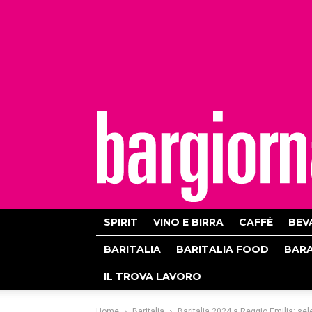
bargiornale
SPIRIT
VINO E BIRRA
CAFFÈ
BEV
BARITALIA
BARITALIA FOOD
BAR
IL TROVA LAVORO
Home
Baritalia
Baritalia 2024 a Reggio Emilia: sele