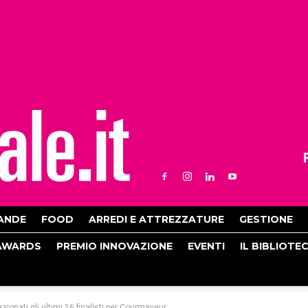
ANDE
FOOD
ARREDI E ATTREZZATURE
GESTIONE
AWARDS
PREMIO INNOVAZIONE
EVENTI
IL BIBLIOTE
zionati gli ultimi 16 finalisti per Courmayeur