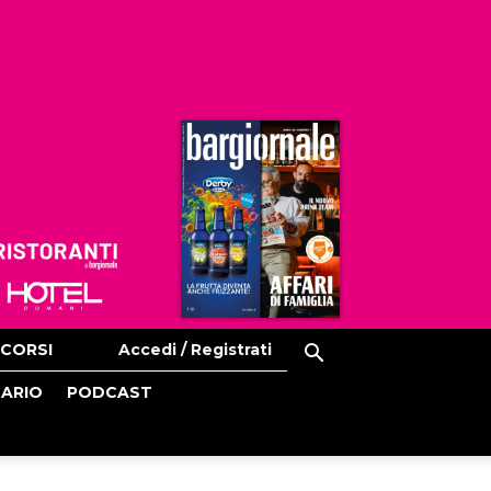
Ristoranti
Hoteldomani
CORSI
Accedi / Registrati
CARIO
PODCAST