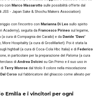
ntro con
Marco Massarotto
sulle possibilità offerte dal
ura di JSS - Japan Sake & Shochu Makers Association).
eriggio con l’incontro con
Marianna Di Leo
sullo spirito
ari Academy), seguita da
Francesco Pirineo
sul legame,
tà (a cura di Compagnia dei Caraibi) e da
Davide "Davo"
 More Hospitality (a cura di GrosMarket). Poi è stata la
ugli highball (a cura di Coca-Cola Hbc Italia) e di
Federico
ione, in particolare per la preparazione del
Paloma
(a cura
sterclass di
Andrea Dolcini
su Gin Primo e il suo uso in
 di
Terry Monroe
dal titolo Il colore nella miscelazione
 Dal Corso
sul fabbricatore del ghiaccio come alleato per
io Emilia e i vincitori per ogni