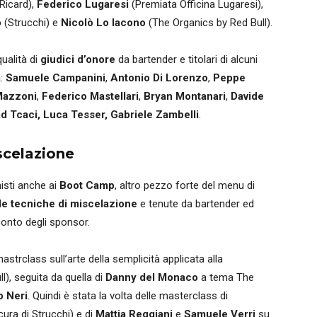
Ricard),
Federico Lugaresi
(Premiata Officina Lugaresi),
o
(Strucchi) e
Nicolò Lo Iacono
(The Organics by Red Bull).
qualità di
giudici d’onore
da bartender e titolari di alcuni
a
:
Samuele Campanini
,
Antonio Di Lorenzo
,
Peppe
Mazzoni
,
Federico Mastellari
,
Bryan Montanari
,
Davide
ad Tcaci,
Luca Tesser, Gabriele Zambelli
.
scelazione
isti anche ai
Boot Camp
, altro pezzo forte del menu di
lle tecniche di miscelazione
e tenute da bartender ed
conto degli sponsor.
astrclass sull’arte della semplicità applicata alla
l), seguita da quella di
Danny del Monaco
a tema The
 Neri
. Quindi è stata la volta delle masterclass di
cura di Strucchi) e di
Mattia Reggiani
e
Samuele Verri
su