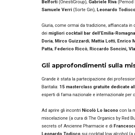
Belforti
(OnestiGroup),
Gabriele Riva
(Pernod 
Samuele Verri
(Sorte Gin),
Leonardo Todisc
Giuria, come ormai da tradizione, affiancata in 
dei
migliori cocktail bar dell’Emilia-Romagn
Doria
,
Mirco Guizzardi
,
Mattia Lotti
,
Enrico 
Patta
,
Federico Riccò
,
Riccardo Soncini, Vl
Gli approfondimenti sulla
mi
Grande è stata la partecipazione dei profession
Baritalia:
15
masterclass gratuite
dedicate a
esperti di fama nazionale e internazionale per 
Ad aprire gli incontri
Nicolò Lo Iacono
con la m
miscelazione (a cura di The Organics by Red Bul
secrets of Ancienne Pharmacie e di
Francesco
Leonardo Todisco
sui cocktail low alcohol (a 