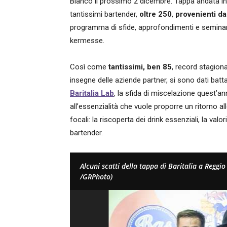
Bianco il prossimo 2 dicembre. Tappa andata i
tantissimi bartender,
oltre 250
,
provenienti da
programma di sfide, approfondimenti e seminari
kermesse.
Così come
tantissimi, ben 85
, record stagiona
insegne delle aziende partner, si sono dati battag
Baritalia Lab
, la sfida di miscelazione quest’a
all’essenzialità che vuole proporre un ritorno al
focali: la riscoperta dei drink essenziali, la valo
bartender.
Alcuni scatti della tappa di Baritalia a Reggi
/GRPhoto)