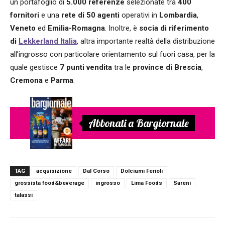
un portafoglio di
5.000 referenze
selezionate tra
400
fornitori
e una
rete di 50 agenti
operativi in
Lombardia
,
Veneto
ed
Emilia-Romagna
. Inoltre, è
socia di riferimento
di
Lekkerland Italia
, altra importante realtà della distribuzione
all’ingrosso con particolare orientamento sul fuori casa, per la
quale gestisce
7 punti vendita
tra le
province di Brescia
,
Cremona
e
Parma
.
Abbonati a Bargiornale
TAG
acquisizione
Dal Corso
Dolciumi Ferioli
grossista food&beverage
ingrosso
Lima Foods
Sareni
talassi