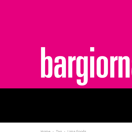
bargiornale
Home
Tag
Lima Foods