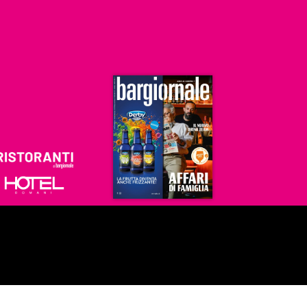
Ristoranti
Hoteldomani