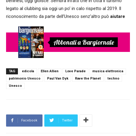
berlinesi, oggi gioisce. Sembra infatti che in città il turismo
legato al clubbing sia oggi un po’ in calo rispetto al 2019. Il
riconoscimento da parte dell’Unesco senz’altro può
aiutare
Abbonati a Bargiornale
TAG
edicola
Ellen Allien
Love Parade
musica elettronica
patrimonio Unesco
Paul Van Dyk
Rave the Planet
techno
Unesco
Facebook
Twitter