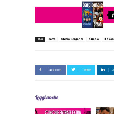
A
TAG
caffè
Chiara Bergonzi
edicola
Il suon
Facebook
Twitter
L
Leggi anche