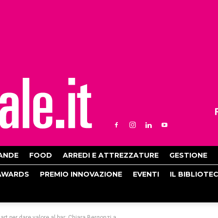
ANDE
FOOD
ARREDI E ATTREZZATURE
GESTIONE
AWARDS
PREMIO INNOVAZIONE
EVENTI
IL BIBLIOTE
 art per dare valore al bar: Chiara Bergonzi a...