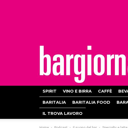
bargiornale
SPIRIT
VINO E BIRRA
CAFFÈ
BEV
BARITALIA
BARITALIA FOOD
BAR
IL TROVA LAVORO
Home
Podcast
Il suono del bar
Specialty e latte