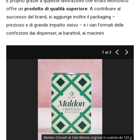
È proprio grazie a quyeste lavorazioini che infatti Montosco
offre un
prodotto di qualità superiore
. A contribuire al
successo del brand, si aggiunge inoltre il packaging –
prezioso e di grande impatto visivo – e i vari formati delle
confezioni dai dispenser, ai barattoli, ai macinini.
1
di 3
Maldon Cristalli di Sale Marino original in scatola da 125 g