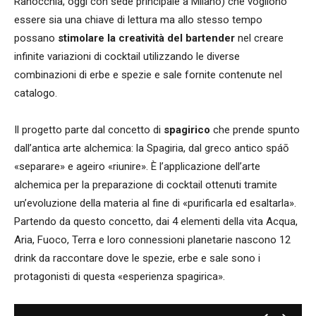
Ranocchia, oggi con sede principale a Milano) che vogliono
essere sia una chiave di lettura ma allo stesso tempo
possano
stimolare la
creatività del bartender
nel creare
infinite variazioni di cocktail utilizzando le diverse
combinazioni di erbe e spezie e sale fornite contenute nel
catalogo.
Il progetto parte dal concetto di
s
pagirico
che prende spunto
dall’antica arte alchemica: la Spagiria, dal greco antico spáō
«separare» e ageiro «riunire». È l’applicazione dell’arte
alchemica per la preparazione di cocktail ottenuti tramite
un’evoluzione della materia al fine di «purificarla ed esaltarla».
Partendo da questo concetto, dai 4 elementi della vita Acqua,
Aria, Fuoco, Terra e loro connessioni planetarie nascono 12
drink da raccontare dove le spezie, erbe e sale sono i
protagonisti di questa «esperienza spagirica».