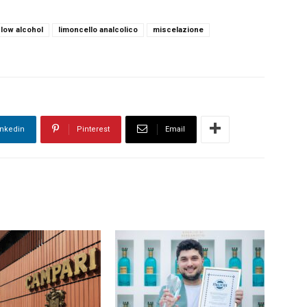
 low alcohol
limoncello analcolico
miscelazione
inkedin
Pinterest
Email