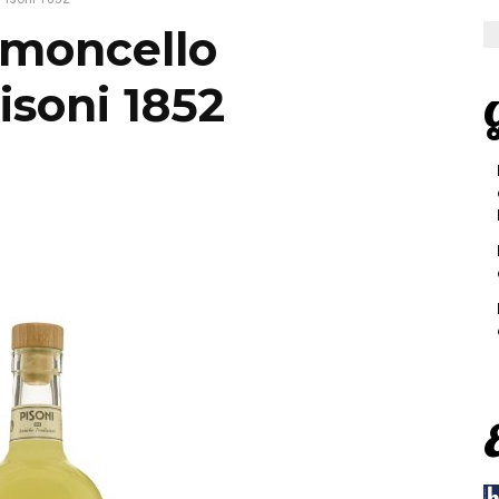
limoncello
isoni 1852
G