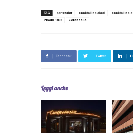
TAG
bartender
cocktail no alcol
cocktail no e
Pisoni 1852
Zeroncello
Facebook
Twitter
L
Leggi anche