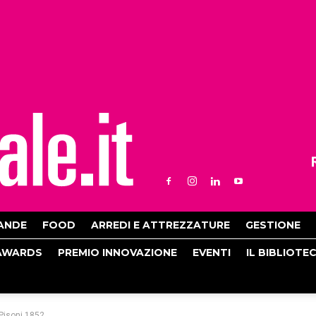
ANDE
FOOD
ARREDI E ATTREZZATURE
GESTIONE
AWARDS
PREMIO INNOVAZIONE
EVENTI
IL BIBLIOTE
 Pisoni 1852