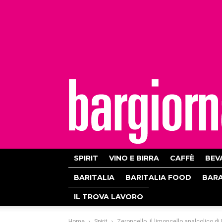
bargiornale
SPIRIT
VINO E BIRRA
CAFFÈ
BEV
BARITALIA
BARITALIA FOOD
BAR
IL TROVA LAVORO
Home
Spirit
Zeroncello, il limoncello analcolico di