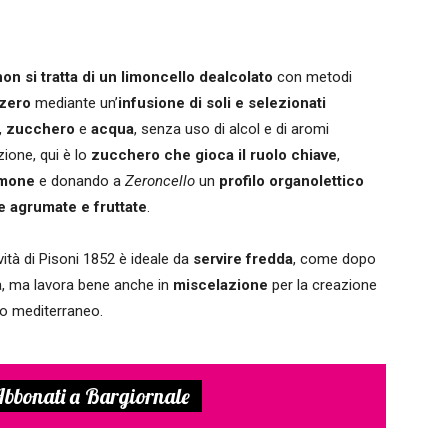
non si tratta di un limoncello dealcolato
con metodi
 zero
mediante un’
infusione di soli e selezionati
,
zucchero
e
acqua
, senza uso di alcol e di aromi
zione, qui è lo
zucchero che gioca il ruolo chiave
,
limone
e donando a
Zeroncello
un
profilo organolettico
te agrumate e fruttate
.
ovità di Pisoni 1852 è ideale da
servire fredda
, come dopo
ta, ma lavora bene anche in
miscelazione
per la creazione
co mediterraneo.
bbonati a Bargiornale