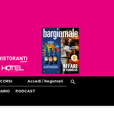
Ristoranti
Hoteldomani
CORSI
Accedi / Registrati
CARIO
PODCAST