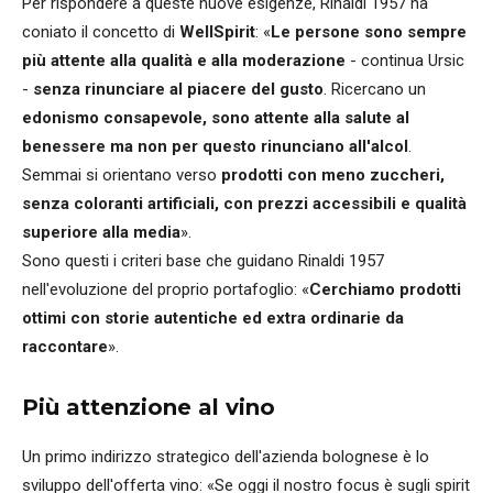
Per rispondere a queste nuove esigenze, Rinaldi 1957 ha
coniato il concetto di
WellSpirit
: «
Le persone sono sempre
più attente alla qualità e alla moderazione
- continua Ursic
-
senza rinunciare al piacere del gusto
. Ricercano un
edonismo consapevole, sono attente alla salute al
benessere ma non per questo rinunciano all'alcol
.
Semmai si orientano verso
prodotti con meno zuccheri,
senza coloranti artificiali, con prezzi accessibili e qualità
superiore alla media
».
Sono questi i criteri base che guidano Rinaldi 1957
nell'evoluzione del proprio portafoglio: «
Cerchiamo prodotti
ottimi con storie autentiche ed extra ordinarie da
raccontare
».
Più attenzione al vino
Un primo indirizzo strategico dell'azienda bolognese è lo
sviluppo dell'offerta vino: «Se oggi il nostro focus è sugli spirit