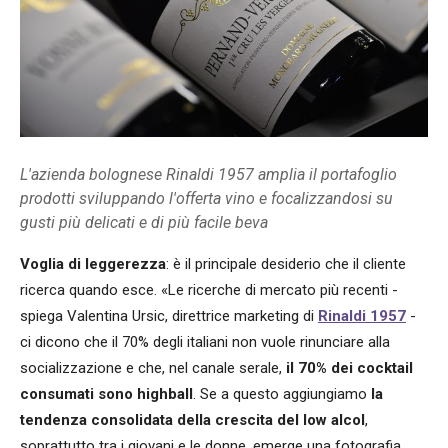
L'azienda bolognese Rinaldi 1957 amplia il portafoglio
prodotti sviluppando l'offerta vino e focalizzandosi su
gusti più delicati e di più facile beva
Voglia di leggerezza
: è il principale desiderio che il cliente
ricerca quando esce. «Le ricerche di mercato più recenti -
spiega Valentina Ursic, direttrice marketing di
Rinaldi 1957
-
ci dicono che il 70% degli italiani non vuole rinunciare alla
socializzazione e che, nel canale serale,
il 70% dei cocktail
consumati sono highball
. Se a questo aggiungiamo
la
tendenza consolidata della crescita del low alcol
,
soprattutto tra i giovani e le donne, emerge una fotografia