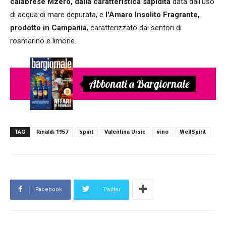
calabrese Mzero, dalla caratteristica sapidità
data dall'uso
di acqua di mare depurata, e
l'Amaro Insolito Fragrante,
prodotto in Campania
, caratterizzato dai sentori di
rosmarino e limone.
Abbonati a Bargiornale
TAG
Rinaldi 1957
spirit
Valentina Ursic
vino
WellSpirit
Facebook
Twitter