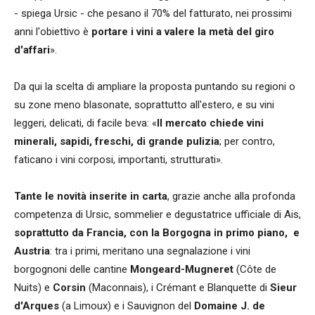
- spiega Ursic - che pesano il 70% del fatturato, nei prossimi
anni l'obiettivo è
portare i vini a valere la metà del giro
d'affari
».
Da qui la scelta di ampliare la proposta puntando su regioni o
su zone meno blasonate, soprattutto all'estero, e su vini
leggeri, delicati, di facile beva: «
Il mercato chiede vini
minerali, sapidi, freschi, di grande pulizia
; per contro,
faticano i vini corposi, importanti, strutturati».
Tante le novità inserite in carta
, grazie anche alla profonda
competenza di Ursic, sommelier e degustatrice ufficiale di Ais,
soprattutto da Francia, con la Borgogna in primo piano, e
Austria
: tra i primi, meritano una segnalazione i vini
borgognoni delle cantine
Mongeard-Mugneret
(Côte
de
Nuits) e
Corsin
(Maconnais), i Crémant e Blanquette di
Sieur
d'Arques
(a Limoux) e i Sauvignon del
Domaine J. de