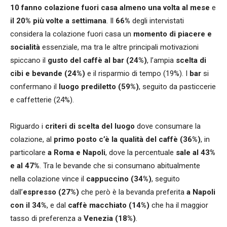
10 fanno colazione fuori casa almeno una volta al mese
e
il 20% più volte a settimana
. Il
66%
degli intervistati
considera la colazione fuori casa un
momento di piacere e
socialità
essenziale, ma tra le altre principali motivazioni
spiccano il
gusto del caffè al bar (24%)
, l’ampia
scelta di
cibi e bevande (24%)
e il risparmio di tempo (19%). I
bar
si
confermano il
luogo prediletto (59%)
, seguito da pasticcerie
e caffetterie (24%).
Riguardo i
criteri di scelta del luogo
dove consumare la
colazione, al
primo posto c’è la qualità del caffè (36%)
, in
particolare
a Roma e Napoli
, dove la percentuale
sale al 43%
e al 47%
. Tra le bevande che si consumano abitualmente
nella colazione vince il
cappuccino (34%)
, seguito
dall’
espresso (27%)
che però è la bevanda preferita
a Napoli
con il 34%
, e dal
caffè macchiato (14%)
che ha il maggior
tasso di preferenza a
Venezia (18%)
.