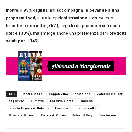
Inoltre, il
95%
degli italiani
accompagna le bevande a una
proposta food
, e, tra le opzioni
stravince il dolce
, con
brioche o cornetto (76%)
, seguito da
pasticceria fresca
dolce (30%)
, ma emerge anche una preferenza per i
prodotti
salati per il 14%
.
Abbonati a Bargiornale
TAG
Canal Grande
cappuccino
colazione
colazione al bar
espresso
Eumetra
Fabrizio Fiorani
Galleria
Istituto Espresso Italiano
Lavazza
miscela caffè
Moebius Milano
Riviera di Chiaia
Tales of Italy
Trastevere