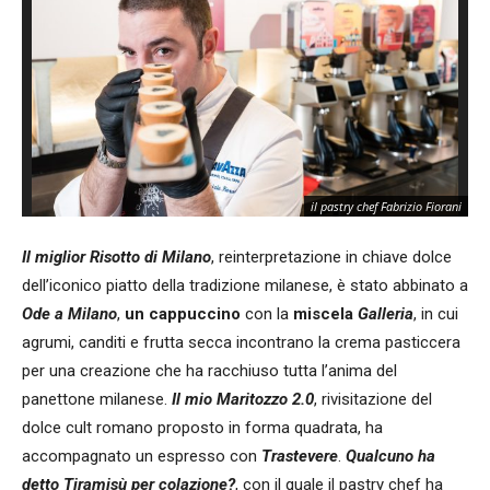
il pastry chef Fabrizio Fiorani
Il miglior Risotto di Milano
, reinterpretazione in chiave dolce
dell’iconico piatto della tradizione milanese, è stato abbinato a
Ode a Milano
,
un cappuccino
con la
miscela
Galleria
, in cui
agrumi, canditi e frutta secca incontrano la crema pasticcera
per una creazione che ha racchiuso tutta l’anima del
panettone milanese.
Il mio Maritozzo 2.0
, rivisitazione del
dolce cult romano proposto in forma quadrata, ha
accompagnato un espresso con
Trastevere
.
Qualcuno ha
detto Tiramisù per colazione?
, con il quale il pastry chef ha