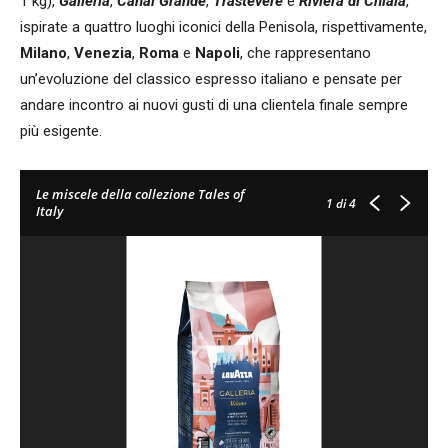
1 kg),
Galleria
,
Canal Grande
,
Trastevere
e
Riviera di Chiaia
,
ispirate a quattro luoghi iconici della Penisola, rispettivamente,
Milano
,
Venezia
,
Roma
e
Napoli
, che rappresentano
un’evoluzione del classico espresso italiano e pensate per
andare incontro ai nuovi gusti di una clientela finale sempre
più esigente.
Le miscele della collezione Tales of
1
di 4
Italy