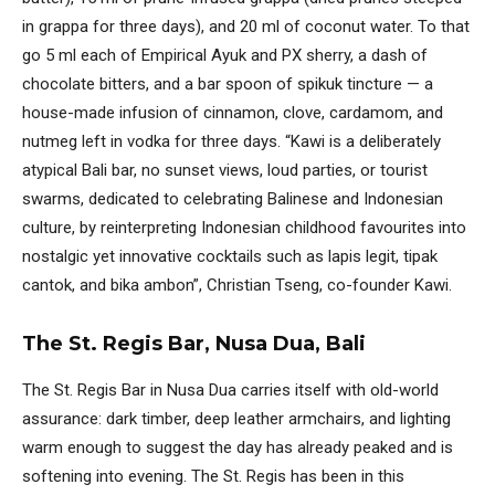
in grappa for three days), and 20 ml of coconut water. To that
go 5 ml each of Empirical Ayuk and PX sherry, a dash of
chocolate bitters, and a bar spoon of spikuk tincture — a
house-made infusion of cinnamon, clove, cardamom, and
nutmeg left in vodka for three days. “Kawi is a deliberately
atypical Bali bar, no sunset views, loud parties, or tourist
swarms, dedicated to celebrating Balinese and Indonesian
culture, by reinterpreting Indonesian childhood favourites into
nostalgic yet innovative cocktails such as lapis legit, tipak
cantok, and bika ambon”, Christian Tseng, co-founder Kawi.
The St. Regis Bar, Nusa Dua, Bali
The St. Regis Bar in Nusa Dua carries itself with old-world
assurance: dark timber, deep leather armchairs, and lighting
warm enough to suggest the day has already peaked and is
softening into evening. The St. Regis has been in this