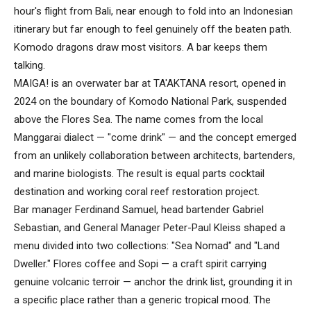
hour's flight from Bali, near enough to fold into an Indonesian
itinerary but far enough to feel genuinely off the beaten path.
Komodo dragons draw most visitors. A bar keeps them
talking.
MAIGA! is an overwater bar at TA'AKTANA resort, opened in
2024 on the boundary of Komodo National Park, suspended
above the Flores Sea. The name comes from the local
Manggarai dialect — "come drink" — and the concept emerged
from an unlikely collaboration between architects, bartenders,
and marine biologists. The result is equal parts cocktail
destination and working coral reef restoration project.
Bar manager Ferdinand Samuel, head bartender Gabriel
Sebastian, and General Manager Peter-Paul Kleiss shaped a
menu divided into two collections: "Sea Nomad" and "Land
Dweller." Flores coffee and Sopi — a craft spirit carrying
genuine volcanic terroir — anchor the drink list, grounding it in
a specific place rather than a generic tropical mood. The