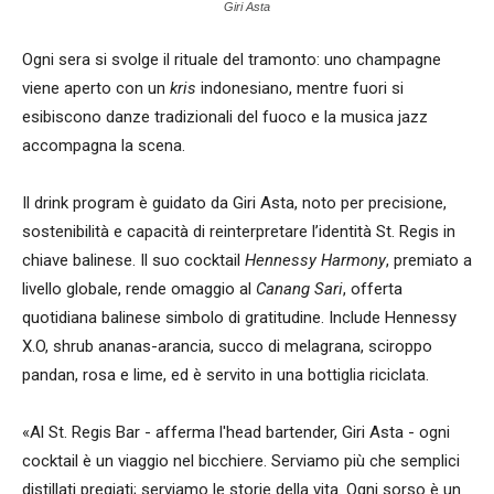
Giri Asta
Ogni sera si svolge il rituale del tramonto: uno champagne
viene aperto con un
kris
indonesiano, mentre fuori si
esibiscono danze tradizionali del fuoco e la musica jazz
accompagna la scena.
Il drink program è guidato da Giri Asta, noto per precisione,
sostenibilità e capacità di reinterpretare l’identità St. Regis in
chiave balinese. Il suo cocktail
Hennessy Harmony
, premiato a
livello globale, rende omaggio al
Canang Sari
, offerta
quotidiana balinese simbolo di gratitudine. Include Hennessy
X.O, shrub ananas-arancia, succo di melagrana, sciroppo
pandan, rosa e lime, ed è servito in una bottiglia riciclata.
«Al St. Regis Bar - afferma l'head bartender, Giri Asta - ogni
cocktail è un viaggio nel bicchiere. Serviamo più che semplici
distillati pregiati; serviamo le storie della vita. Ogni sorso è un