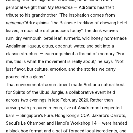
personal weight than
My Grandma
— Adi San's heartfelt
tribute to his grandmother. “The inspiration comes from
ngingang
,”Adi explains, “the Balinese tradition of chewing betel
leaves, a ritual she still practices today.” The drink weaves
rum, dry vermouth, betel leaf, turmeric, wild honey, homemade
Andaliman liqueur, citrus, coconut, water, and salt into a
classic structure — each ingredient a thread of memory. “For
me, this is what the movement is really about,” he says. “Not
just flavor, but culture, emotion, and the stories we carry —
poured into a glass.”
That environmental commitment made Ambar a natural host
for Spirits of the Ubud Jungle, a collaborative event held
across two evenings in late February 2026. Rather than
arriving with prepared menus, five of Asia's most respected
bars — Singapore's Fura, Hong Kong's COA, Jakarta's Carrots,
Seoul's Le Chamber, and Hanoi's Workshop 14 — were handed
a black box format and a set of foraged local ingredients, and