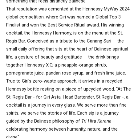
something that feels distinctly Balinese.
That reputation was cemented at the Hennessy MyWay 2024
global competition, where Giri was named a Global Top 3
Finalist and won the Best Service Ritual award. His winning
cocktail, the Hennessy Harmony, is on the menu at the St.
Regis Bar. Conceived as a tribute to the Canang Sari — the
small daily offering that sits at the heart of Balinese spiritual
life, a gesture of beauty and gratitude — the drink brings
together Hennessy X.O, a pineapple-orange shrub,
pomegranate juice, pandan rose syrup, and fresh lime juice.
True to Giri's zero-waste approach, it arrives in a recycled
Hennessy bottle resting on a piece of upcycled wood. “At The
St. Regis Bar - for Giri Asta, Head Bartender, St Regis Bar -, a
cocktail is a journey in every glass. We serve more than fine
spirits; we serve the stories of life. Each sip is a journey
guided by the Balinese philosophy of
Tri Hita Karana
—
celebrating harmony between humanity, nature, and the
divine".