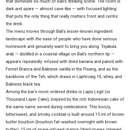
that dominate so much of Bali's drinking scene. The room is
dark and spare — almost cave-like — with focused lighting
that puts the only thing that really matters front and centre:
the drink.
The menu moves through Bali's lesser-known ingredient
landscape with the ease of people who have done serious
homework and genuinely want to bring you along. Tejakula
arak — distilled in a coastal village on Bali's northern tip —
appears repeatedly: infused with dried banana and paired with
Fernet Branca and Balinese vanilla in the Pisang, and as the
backbone of the Teh, which draws in Laphroaig 10, whey, and
Balinese black tea.
Among the bar's most-ordered drinks is Lapis Legit (or
Thousand Layer Cake), inspired by the rich Indonesian cake of
the same name served during celebrations. This boozy,
bittersweet, and smoky cocktail is built around 15 ml of brown
butter bourbon (bourbon fat-washed overnight with brown
butter), 15 ml of prune-infused grappa (dried prunes steeped