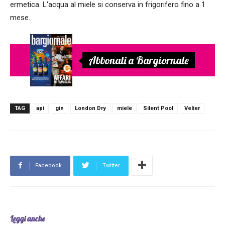
ermetica. L'acqua al miele si conserva in frigorifero fino a 1
mese.
Abbonati a Bargiornale
TAG
api
gin
London Dry
miele
Silent Pool
Velier
Facebook
Twitter
Leggi anche