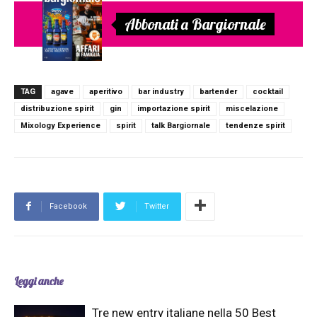
Abbonati a Bargiornale
TAG
agave
aperitivo
bar industry
bartender
cocktail
distribuzione spirit
gin
importazione spirit
miscelazione
Mixology Experience
spirit
talk Bargiornale
tendenze spirit
Facebook
Twitter
Leggi anche
Tre new entry italiane nella 50 Best