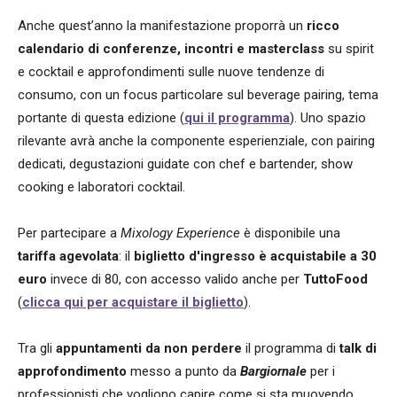
Anche quest’anno la manifestazione proporrà un
ricco
calendario di conferenze, incontri e masterclass
su spirit
e cocktail e approfondimenti sulle nuove tendenze di
consumo, con un focus particolare sul beverage pairing, tema
portante di questa edizione (
qui il programma
). Uno spazio
rilevante avrà anche la componente esperienziale, con pairing
dedicati, degustazioni guidate con chef e bartender, show
cooking e laboratori cocktail.
Per partecipare a
Mixology Experience
è disponibile una
tariffa agevolata
: il
biglietto d'ingresso è acquistabile a 30
euro
invece di 80, con accesso valido anche per
TuttoFood
(
clicca qui per acquistare il biglietto
).
Tra gli
appuntamenti da non perdere
il programma di
talk di
approfondimento
messo a punto da
Bargiornale
per i
professionisti che vogliono capire come si sta muovendo