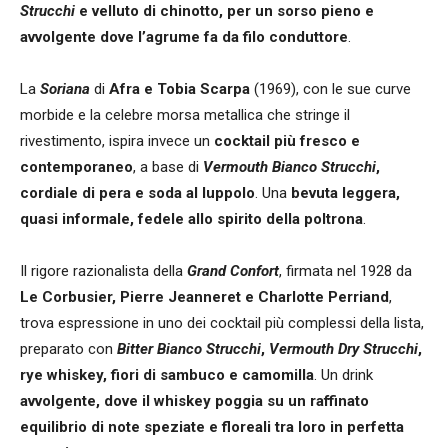
Strucchi
e velluto di chinotto, per un sorso pieno e
avvolgente dove l’agrume fa da filo conduttore
.
La
Soriana
di
Afra e Tobia Scarpa
(1969), con le sue curve
morbide e la celebre morsa metallica che stringe il
rivestimento, ispira invece un
cocktail più fresco e
contemporaneo
, a base di
Vermouth Bianco Strucchi
,
cordiale di pera e soda al luppolo
. Una
bevuta leggera,
quasi informale, fedele allo spirito della poltrona
.
Il rigore razionalista della
Grand Confort
, firmata nel 1928 da
Le Corbusier, Pierre Jeanneret e Charlotte Perriand
,
trova espressione in uno dei cocktail più complessi della lista,
preparato con
Bitter Bianco Strucchi
,
Vermouth Dry Strucchi
,
rye whiskey, fiori di sambuco e camomilla
. Un drink
avvolgente, dove il whiskey poggia su un raffinato
equilibrio di note speziate e floreali tra loro in perfetta