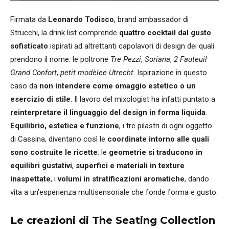
Firmata da
Leonardo Todisco
, brand ambassador di
Strucchi, la drink list comprende
quattro cocktail dal gusto
sofisticato
ispirati ad altrettanti capolavori di design dei quali
prendono il nome: le poltrone
Tre Pezzi
,
Soriana
,
2 Fauteuil
Grand Confort
,
petit modèlee Utrecht
. Ispirazione in questo
caso da
non intendere come omaggio estetico o un
esercizio di stile
. Il lavoro del mixologist ha infatti puntato a
reinterpretare il linguaggio del design in forma liquida
.
Equilibrio, estetica e funzione
, i tre pilastri di ogni oggetto
di Cassina, diventano così le
coordinate intorno alle quali
sono costruite le ricette
: le
geometrie si traducono in
equilibri gustativi
,
superfici e materiali in texture
inaspettate
, i
volumi in stratificazioni aromatiche
, dando
vita a un’esperienza multisensoriale che fonde forma e gusto.
Le creazioni di The Seating Collection