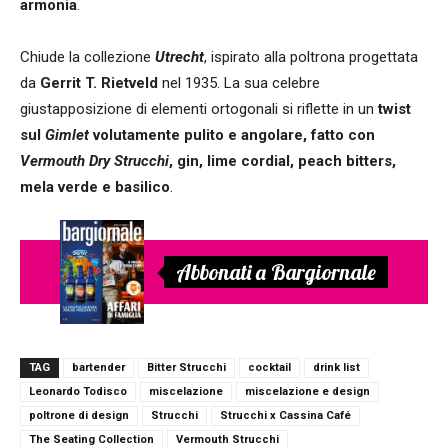
armonia
.
Chiude la collezione
Utrecht
, ispirato alla poltrona progettata
da
Gerrit T. Rietveld
nel 1935. La sua celebre
giustapposizione di elementi ortogonali si riflette in un
twist
sul
Gimlet
volutamente pulito e angolare, fatto con
Vermouth Dry Strucchi
, gin, lime cordial, peach bitters,
mela verde e basilico
.
Abbonati a Bargiornale
TAG
bartender
Bitter Strucchi
cocktail
drink list
Leonardo Todisco
miscelazione
miscelazione e design
poltrone di design
Strucchi
Strucchi x Cassina Café
The Seating Collection
Vermouth Strucchi