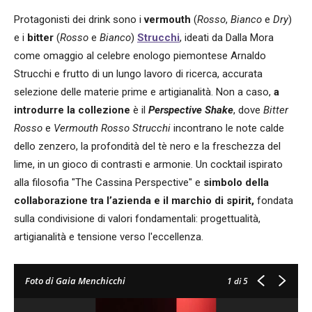
Protagonisti dei drink sono i
vermouth
(
Rosso
,
Bianco
e
Dry
)
e i
bitter
(
Rosso
e
Bianco
)
Strucchi
, ideati da Dalla Mora
come omaggio al celebre enologo piemontese Arnaldo
Strucchi e frutto di un lungo lavoro di ricerca, accurata
selezione delle materie prime e artigianalità. Non a caso,
a
introdurre la collezione
è il
Perspective Shake
, dove
Bitter
Rosso
e
Vermouth Rosso Strucchi
incontrano le note calde
dello zenzero, la profondità del tè nero e la freschezza del
lime, in un gioco di contrasti e armonie. Un cocktail ispirato
alla filosofia "The Cassina Perspective" e
simbolo della
collaborazione tra l’azienda e il marchio di spirit,
fondata
sulla condivisione di valori fondamentali: progettualità,
artigianalità e tensione verso l'eccellenza.
Foto di Gaia Menchicchi
1
di 5