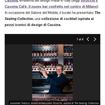
Cassina
, emblema del design made in Italy (leggi
Strucchi x
Cassina Café, il nuovo bar confetto nel centro di Milano
).
In occasione del Salone del Mobile, il locale ha presentato
The
Seating Collection
, una
collezione di cocktail ispirata ai
pezzi iconici di design di Cassina
.
1
di 4
Leonardo Todisco, brand ambassador Strucchi, autore di The Seating Collection