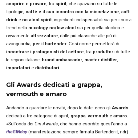
scoprire e provare
, tra
spirit
, che spaziano su tutte le
tipologie,
caffè e il suo incontro con la miscelazione
,
soft
drink
e
no alcol spirit
, ingredienti indispensabili sia per i nuovi
trend nella
mixology no/low alcol
sia per quella alcolica e
ovviamente
attrezzature
, dalle più classiche alle più di
avanguardia,
per il bartender
. Così come permetterà di
incontrare i protagonisti del settore
, tra
produttori
di tutte
le regioni italiane,
brand ambassador
,
master distiller
,
importatori
e
distributori
.
Gli Awards dedicati a grappa,
vermouth e amaro
Andando a guardare le novità, dopo le date, ecco gli
Awards
dedicati a tre categorie di spirit,
grappa
,
vermouth
e
amaro
.
«Sull’onda dei
Gin Awards
, che hanno esordito quest’anno a
theGINday
(manifestazione sempre firmata Bartender.it, ndr)