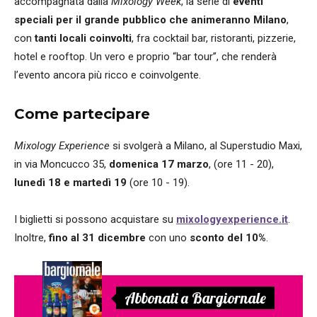
accompagnata dalla
Mixology Week
, la serie di
eventi
speciali per il grande pubblico che animeranno Milano
,
con
tanti locali coinvolti
, fra cocktail bar, ristoranti, pizzerie,
hotel e rooftop. Un vero e proprio “bar tour”, che renderà
l’evento ancora più ricco e coinvolgente.
Come partecipare
Mixology Experience
si svolgerà a Milano, al Superstudio Maxi,
in via Moncucco 35,
domenica 17 marzo
, (ore 11 - 20),
lunedì 18 e martedì 19
(ore 10 - 19).
I biglietti si possono acquistare su
mixologyexperience.it
.
Inoltre,
fino al 31 dicembre
con uno
sconto del 10%
.
Abbonati a Bargiornale