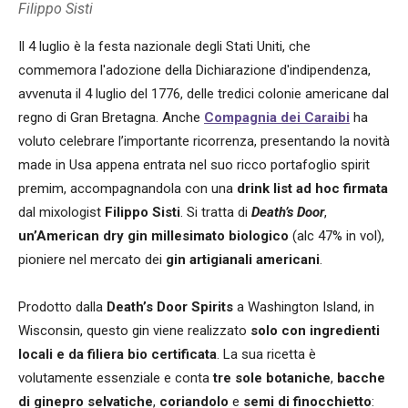
Filippo Sisti
Il 4 luglio è la festa nazionale degli Stati Uniti, che
commemora l'adozione della Dichiarazione d'indipendenza,
avvenuta il 4 luglio del 1776, delle tredici colonie americane dal
regno di Gran Bretagna. Anche
Compagnia dei Caraibi
ha
voluto celebrare l’importante ricorrenza, presentando la novità
made in Usa appena entrata nel suo ricco portafoglio spirit
premim, accompagnandola con una
drink list ad hoc firmata
dal mixologist
Filippo Sisti
. Si tratta di
Death’s Door
,
un’American dry gin millesimato biologico
(alc 47% in vol),
pioniere nel mercato dei
gin artigianali americani
.
Prodotto dalla
Death’s Door Spirits
a Washington Island, in
Wisconsin, questo gin viene realizzato
solo con ingredienti
locali e da filiera bio certificata
. La sua ricetta è
volutamente essenziale e conta
tre sole botaniche
,
bacche
di ginepro selvatiche
,
coriandolo
e
semi di finocchietto
: