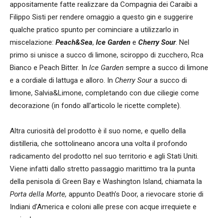
appositamente fatte realizzare da Compagnia dei Caraibi a
Filippo Sisti per rendere omaggio a questo gin e suggerire
qualche pratico spunto per cominciare a utilizzarlo in
miscelazione:
Peach&Sea
,
Ice Garden
e
Cherry Sour
. Nel
primo si unisce a succo di limone, sciroppo di zucchero, Rca
Bianco e Peach Bitter. In
Ice Garden
sempre a succo di limone
e a cordiale di lattuga e alloro. In
Cherry Sour
a succo di
limone, Salvia&Limone, completando con due ciliegie come
decorazione (in fondo all’articolo le ricette complete).
Altra curiosità del prodotto è il suo nome, e quello della
distilleria, che sottolineano ancora una volta il profondo
radicamento del prodotto nel suo territorio e agli Stati Uniti.
Viene infatti dallo stretto passaggio marittimo tra la punta
della penisola di Green Bay e Washington Island, chiamata la
Porta della Morte,
appunto Death’s Door, a rievocare storie di
Indiani d’America e coloni alle prese con acque irrequiete e