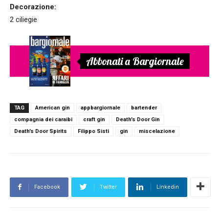
Decorazione:
2 ciliegie
Abbonati a Bargiornale
TAG
American gin
appbargiornale
bartender
compagnia dei caraibi
craft gin
Death’s Door Gin
Death’s Door Spirits
Filippo Sisti
gin
miscelazione
Facebook
Twitter
Linkedin