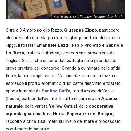
A sx, il vincitore della tappa Cosimino D'Ambrosio
Oltre a D'Ambrosio e lo Rizzo,
Giuseppe Zippo
, pasticcere
pluripremiato e medaglia d’oro miglior panettone del mondo
Fipgc, il roaster
Emanuele Lezzi
,
Fabio Proietto
e
Gabriele
Lo Rizzo
, fratello di Andrea, i concorrenti, provenienti da
Puglia e Sicilia, che si sono dati battaglia nella girandola di
prove previste del concorso. Girandola culminata nella sfida
finale, la più complessa e affascinante: ricreare in tazza un
espresso il profilo aromatico di un caffè descritto e tostato
appositamente da
Santino Caffè
, torrefazione di Veglie
(Lecce) partner dell’evento. Il caffè in gara era un
Arabica
naturale
, della varietà
Yellow Catuai
, della
cooperativa
agricola guatemalteca Nueva Esperanza del Bosque
,
raccolto a circa 1800 metri sul livello del mare e processato
con il metodo naturale.