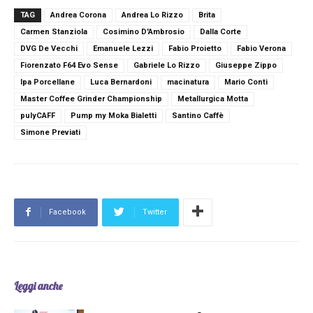
TAG
Andrea Corona
Andrea Lo Rizzo
Brita
Carmen Stanziola
Cosimino D'Ambrosio
Dalla Corte
DVG De Vecchi
Emanuele Lezzi
Fabio Proietto
Fabio Verona
Fiorenzato F64 Evo Sense
Gabriele Lo Rizzo
Giuseppe Zippo
Ipa Porcellane
Luca Bernardoni
macinatura
Mario Conti
Master Coffee Grinder Championship
Metallurgica Motta
pulyCAFF
Pump my Moka Bialetti
Santino Caffè
Simone Previati
Facebook
Twitter
Leggi anche