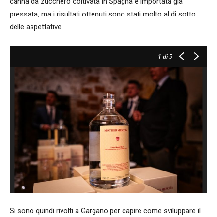
canna da zucchero coltivata in Spagna e importata già
pressata, ma i risultati ottenuti sono stati molto al di sotto
delle aspettative.
1
di 5
Lu
Me
Si sono quindi rivolti a Gargano per capire come sviluppare il