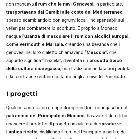
non mancava il
rum che le navi Genovesi
, in particolare,
trasportavano dai Caraibi alle coste del Mediterraneo
,
spesso scambiandolo con agrumi locali, indispensabili sui
velieri per combattere lo scorbuto. E proprio a Monaco
nacque l’
usanza di mescolare il rum con alcolici europei,
come vermouth e Marsala
, creando una bevanda che i
genovesi nel loro dialetto chiamavano
“Mesccia”
, che
appunto significa “miscela”, diventata un
prodotto tipico
della cultura monegasca
, una tradizione andata poi perduta
e ke cui tracce restano soltanto negli archivi del Principato.
I progetti
Qualche anno fa, un gruppo di imprenditori monegaschi, col
patrocinio del Principato di Monaco
, ha avuto l’idea di far
rinascere il prodotto. Il progetto inziale era di
riprodurre
l’antica ricetta
, distillando il rum nel Principato a partire da