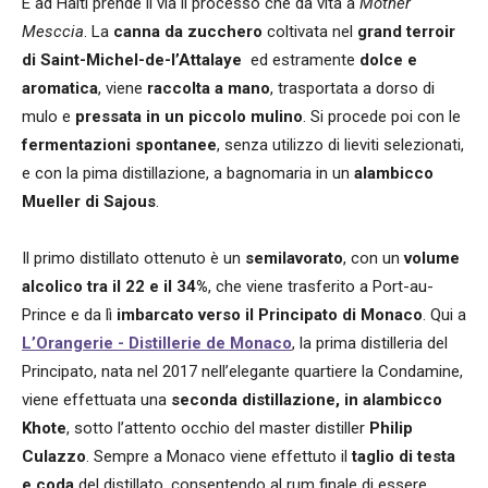
E ad Haiti prende il via il processo che dà vita a
Mother
Mesccia
. La
canna da zucchero
coltivata nel
grand terroir
di Saint-Michel-de-l’Attalaye
ed estramente
dolce e
aromatica
, viene
raccolta a mano
, trasportata a dorso di
mulo e
pressata in un piccolo mulino
. Si procede poi con le
fermentazioni spontanee
, senza utilizzo di lieviti selezionati,
e con la pima distillazione, a bagnomaria in un
alambicco
Mueller di Sajous
.
Il primo distillato ottenuto è un
semilavorato
, con un
volume
alcolico tra il 22 e il 34%
, che viene trasferito a Port-au-
Prince e da lì
imbarcato verso il Principato di Monaco
. Qui a
L’Orangerie - Distillerie de Monaco
, la prima distilleria del
Principato, nata nel 2017 nell’elegante quartiere la Condamine,
viene effettuata una
seconda distillazione, in alambicco
Khote
, sotto l’attento occhio del master distiller
Philip
Culazzo
. Sempre a Monaco viene effettuto il
taglio di testa
e coda
del distillato, consentendo al rum finale di essere