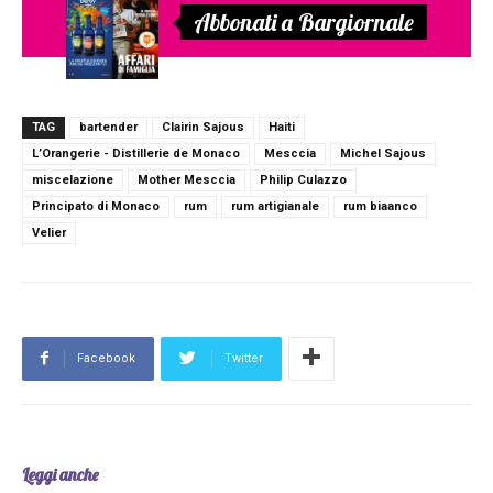
Abbonati a Bargiornale
TAG
bartender
Clairin Sajous
Haiti
L’Orangerie - Distillerie de Monaco
Mesccia
Michel Sajous
miscelazione
Mother Mesccia
Philip Culazzo
Principato di Monaco
rum
rum artigianale
rum biaanco
Velier
Facebook
Twitter
Leggi anche