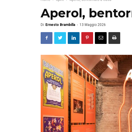
Aperol, bentor
Di
Ernesto Brambilla
-
13 Maggio 2026