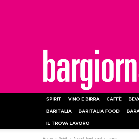
bargiornale
SPIRIT
VINO E BIRRA
CAFFÈ
BEV
BARITALIA
BARITALIA FOOD
BAR
IL TROVA LAVORO
Home
Spirit
Aperol, bentornato a casa