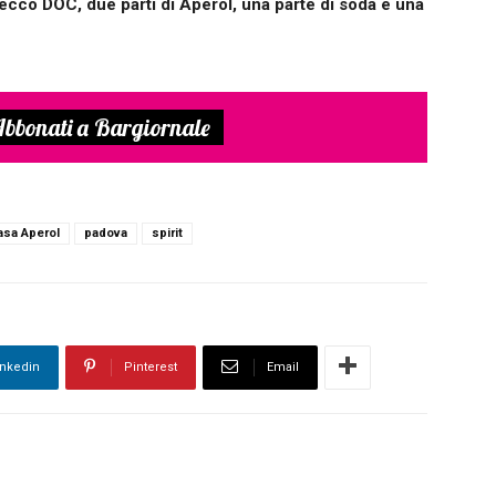
osecco DOC, due parti di Aperol, una parte di soda e una
bbonati a Bargiornale
asa Aperol
padova
spirit
inkedin
Pinterest
Email