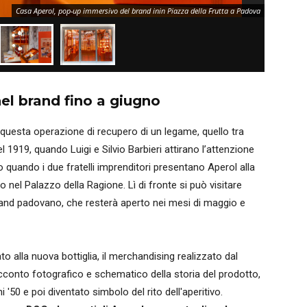
Casa Aperol, pop-up immersivo del brand inin Piazza della Frutta a Padova
el brand fino a giugno
 di questa operazione di recupero di un legame, quello tra
el 1919, quando Luigi e Silvio Barbieri attirano l’attenzione
 quando i due fratelli imprenditori presentano Aperol alla
o nel Palazzo della Ragione. Lì di fronte si può visitare
and padovano, che resterà aperto nei mesi di maggio e
o alla nuova bottiglia, il merchandising realizzato dal
racconto fotografico e schematico della storia del prodotto,
i '50 e poi diventato simbolo del rito dell'aperitivo.