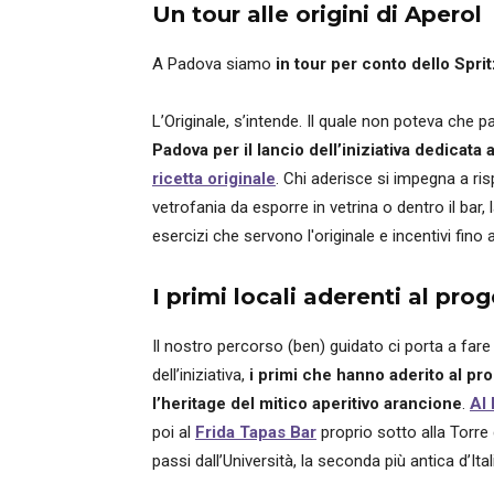
Un tour alle origini di Aperol
A Padova siamo
in tour per conto dello Spri
L’Originale, s’intende. Il quale non poteva che pa
Padova per il lancio dell’iniziativa dedicat
ricetta originale
. Chi aderisce si impegna a ris
vetrofania da esporre in vetrina o dentro il bar, l
esercizi che servono l'originale e incentivi fino
I primi locali aderenti al pro
Il nostro percorso (ben) guidato ci porta a fare 
dell’iniziativa,
i primi che hanno aderito al pr
l’heritage del mitico aperitivo arancione
.
Al
poi al
Frida Tapas Bar
proprio sotto alla Torre 
passi dall’Università, la seconda più antica d’Ital