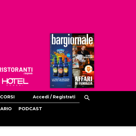
Ristoranti
Hoteldomani
CORSI
Accedi / Registrati
CARIO
PODCAST