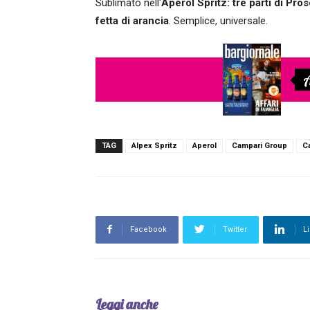
Sublimato nell'
Aperol Spritz: tre parti di Pr
fetta di arancia
. Semplice, universale.
A
TAG
Alpex Spritz
Aperol
Campari Group
C
Facebook
Twitter
L
Leggi anche