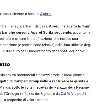
tz
, naturalmente a base di
Aperol
.
rtire – anzi, ripartire – da casa.
Aperol ha scelto la “sua”
a ai bar che servono Aperol Spritz seguendo
, appunto,
la
pettarla e ottiene la certificazione, che include una
a citazione (e promozione relativa) nella lista ufficiale degli
 a 50.000 euro per il rinnovamento degli spazi del locale.
getto
slalom tra monumenti e palazzi storici e locali pionieri
ogetto di Campari Group volto a reclamare la qualità e
 Mercà
, sotto le volte medievali del Palazzo della Ragione,
dell’Orologio in Piazza dei Signori, e da
Caffè V
a pochi
ia, a proposito di valore storico.