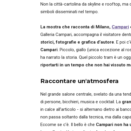
Non la città-cartolina da skyline e rooftop, ma qu
simboli disseminati nel tempo.
La mostra che racconta di Milano,
Campari
Galleria Campari, accompagna il visitatore den
storici, fotografie e grafica d’autore
. E poi c’è
Campari
. Piccolo, giallo (unica eccezione al 
ha narrato la storia. Quel piccolo tram è un ogge
riportarti in un tempo che non hai vissuto m
Raccontare un'atmosfera
Nel grande salone centrale, svelato da una ten
di persone, bicchieri, musica e cocktail. La
gran
in calce all’articolo - si alternano dietro ai ba
non passa soltanto dalla tecnica, ma dalla capa
Eccome se c’è. Il bello è che
Campari non ha 