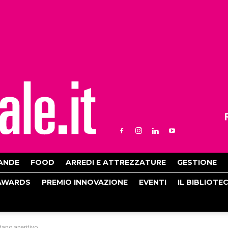
ANDE
FOOD
ARREDI E ATTREZZATURE
GESTIONE
AWARDS
PREMIO INNOVAZIONE
EVENTI
IL BIBLIOTE
tano aperitivo