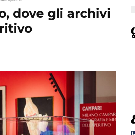
, dove gli archivi
itivo
G