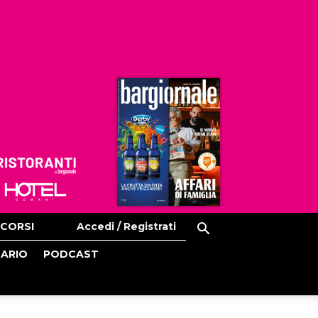
Ristoranti
Hoteldomani
CORSI
Accedi / Registrati
CARIO
PODCAST