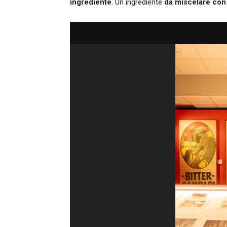
ingrediente
. Un ingrediente
da miscelare con 