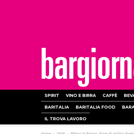
bargiornale
SPIRIT
VINO E BIRRA
CAFFÈ
BEV
BARITALIA
BARITALIA FOOD
BAR
IL TROVA LAVORO
Home
Spirit
Milano in Rosso, dove gli archivi diven