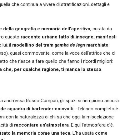
ella che continua a vivere di stratificazioni, dettagli e
e della geografia e memoria dell’aperitivo
, curata da
tro questo
racconto urbano fatto di insegne, manifesti
 lui: il
modellino del tram
gamba de legn
marchiato
rosso), quasi commovente, come la voce dell’attrice che ci
tto che riesce a fare quello che fanno i ricordi migliori:
a che, per qualche ragione, ti manca lo stesso
.
da anch’essa Rosso Campari, gli spazi si riempiono ancora
de squadra di bartender coinvolti
- l’elenco completo è
nconi con la naturalezza di chi sa che oggi la miscelazione
cità di
raccontare un’atmosfera
. E qui l’atmosfera c’è.
usato la memoria come una teca
. L’ha usata
come