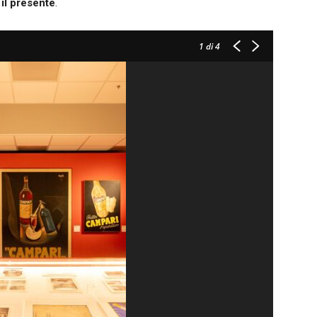
il presente
.
1
di 4