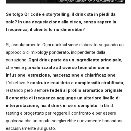
Christopher Sanchez, ceo e co-founder di B-Side
Se tolgo Qr code e storytelling, il drink sta in piedi da
solo? In una degustazione alla cieca, senza sapere la
frequenza, il cliente lo riordinerebbe?
Sì, assolutamente. Ogni cocktail viene elaborato seguendo un
approccio di mixology ponderato, indipendente dalla
narrazione.
Ogni drink parte da un ingrediente principale
,
che viene poi
valorizzato attraverso tecniche come
infusione, estrazione, macerazione e chiarificazione
.
L’obiettivo è
costruire equilibrio e complessità stratificata
,
restando però sempre
fedeli al profilo aromatico originale
.
Il
concetto di frequenza aggiunge un ulteriore livello di
interpretazione, ma il drink in sé è completo
. In blind
tasting è progettato per reggere il confronto e per essere
qualcosa che un ospite sceglierebbe nuovamente basandosi
esclusivamente sul gusto.