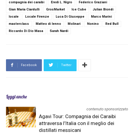
compagnia dei caraibi
Eredi L. Nigro
Federico Graziani
Gian Maria Ciardulli
GrosMarket
Ice Cube
Julian Biondi
locale
Locale Firenze
Luca Di Giuseppe
Marco Marini
masterclass
Matteo di Ienno
Molinari
Nonino
Red Bull
Riccardo Di Dio Masa
Sarah Nardi
Facebook
Twitter
Leggi anche
contenuto sponsorizzato
Agavi Tour: Compagnia dei Caraibi
attraversa l’Italia con il meglio dei
distillati messicani