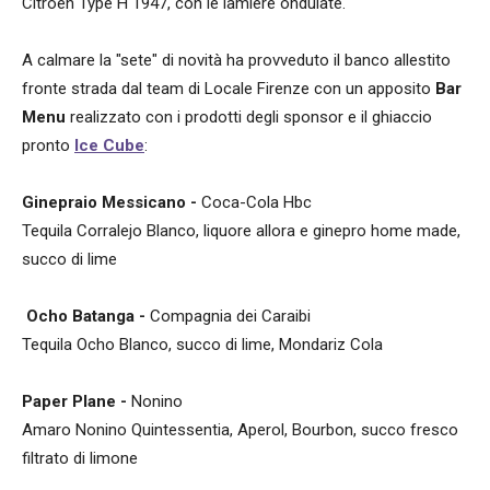
Citroën Type H 1947, con le lamiere ondulate.
A calmare la "sete" di novità ha provveduto il banco allestito
fronte strada dal team di Locale Firenze con un apposito
Bar
Menu
realizzato con i prodotti degli sponsor e il ghiaccio
pronto
Ice Cube
:
Ginepraio Messicano -
Coca-Cola Hbc
Tequila Corralejo Blanco, liquore allora e ginepro home made,
succo di lime
Ocho Batanga -
Compagnia dei Caraibi
Tequila Ocho Blanco, succo di lime, Mondariz Cola
Paper Plane -
Nonino
Amaro Nonino Quintessentia, Aperol, Bourbon, succo fresco
filtrato di limone