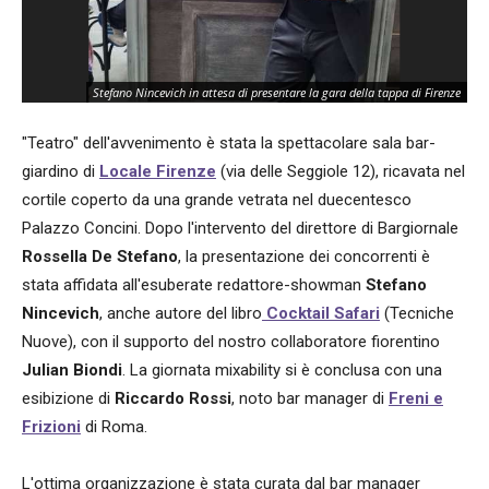
La 
Stefano Nincevich in attesa di presentare la gara della tappa di Firenze
/G
"Teatro" dell'avvenimento è stata la spettacolare sala bar-
giardino di
Locale Firenze
(via delle Seggiole 12), ricavata nel
cortile coperto da una grande vetrata nel duecentesco
Palazzo Concini. Dopo l'intervento del direttore di Bargiornale
Rossella De Stefano
, la presentazione dei concorrenti è
stata affidata all'esuberate redattore-showman
Stefano
Nincevich
, anche autore del libro
Cocktail Safari
(Tecniche
Nuove), con il supporto del nostro collaboratore fiorentino
Julian Biondi
. La giornata mixability si è conclusa con una
esibizione di
Riccardo Rossi
, noto bar manager di
Freni e
Frizioni
di Roma.
L'ottima organizzazione è stata curata dal bar manager