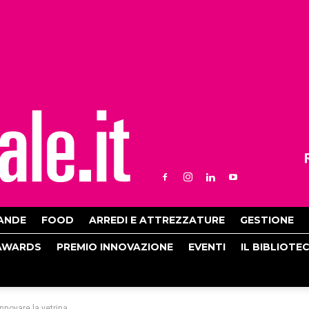
ANDE
FOOD
ARREDI E ATTREZZATURE
GESTIONE
AWARDS
PREMIO INNOVAZIONE
EVENTI
IL BIBLIOTE
innovare la vetrina