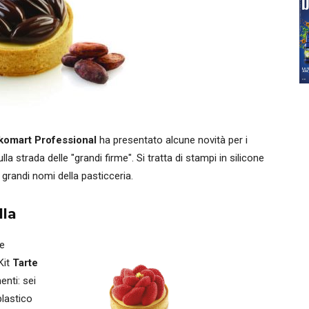
ikomart
Professional
ha presentato alcune novità per i
a strada delle "grandi firme". Si tratta di stampi in silicone
a grandi nomi della pasticceria.
lla
 e
 Kit
Tarte
nti: sei
plastico