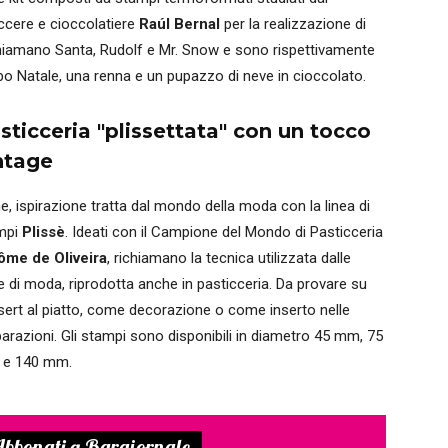
iccere e cioccolatiere
Raúl Bernal
per la realizzazione di
 chiamano Santa, Rudolf e Mr. Snow e sono rispettivamente
bo Natale, una renna e un pupazzo di neve in cioccolato.
sticceria "plissettata" con un tocco
ntage
ne, ispirazione tratta dal mondo della moda con la linea di
mpi
Plissè
. Ideati con il Campione del Mondo di Pasticceria
ôme de Oliveira
, richiamano la tecnica utilizzata dalle
 di moda, riprodotta anche in pasticceria. Da provare su
ert al piatto, come decorazione o come inserto nelle
arazioni. Gli stampi sono disponibili in diametro 45 mm, 75
e 140 mm.
bbonati a Bargiornale