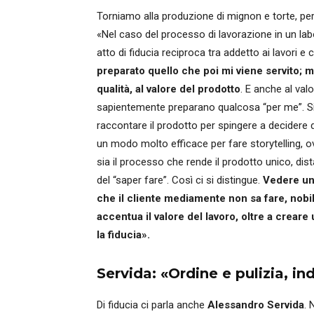
Torniamo alla produzione di mignon e torte, perc
«Nel caso del processo di lavorazione in un la
atto di fiducia reciproca tra addetto ai lavori 
preparato quello che poi mi viene servito; m
qualità, al valore del prodotto
. E anche al val
sapientemente preparano qualcosa “per me”. Si p
raccontare il prodotto per spingere a decidere d
un modo molto efficace per fare storytelling, o
sia il processo che rende il prodotto unico, di
del “saper fare”. Così ci si distingue.
Vedere un
che il cliente mediamente non sa fare, nobil
accentua il valore del lavoro, oltre a creare
la fiducia».
Servida: «Ordine e pulizia, 
Di fiducia ci parla anche
Alessandro Servida
. 