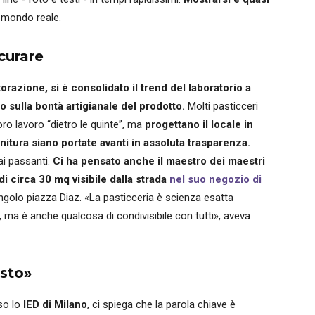
. mondo reale.
curare
orazione, si è consolidato il trend del laboratorio a
lo sulla bontà artigianale del prodotto.
Molti pasticceri
loro lavoro “dietro le quinte”, ma
progettano il locale in
itura siano portate avanti in assoluta trasparenza.
 ai passanti.
Ci ha pensato anche il maestro dei maestri
di circa 30 mq visibile dalla strada
nel suo negozio di
ngolo piazza Diaz. «La pasticceria è scienza esatta
, ma è anche qualcosa di condivisibile con tutti», aveva
isto»
so lo
IED di Milano
, ci spiega che la parola chiave è