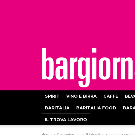
bargiornale
SPIRIT
VINO E BIRRA
CAFFÈ
BEV
BARITALIA
BARITALIA FOOD
BAR
IL TROVA LAVORO
Home
Dolcegiornale
Il laboratorio a vista fa cresc