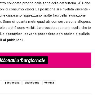
vetro collocato proprio nella zona della caffetteria. «È lì che
ni di consumo veloci. La posizione si è rivelata vincente -
sone curiosano, apprezzano molte fasi della lavorazione,
ti». Sono cinquanta metri quadrati, con sei persone all’opera.
lo perché sono visibili. Le procedure restano quelle che io
.
Le operazioni devono procedere con ordine e pulizia
li al pubblico»
.
bbonati a Bargiornale
pasticceria
pasticcerie
vendita