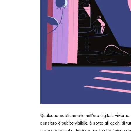
Qualcuno sostiene che nell’era digitale viviamo 
pensiero è subito visibile, è sotto gli occhi di
a mezzo social network o quello che finisce on l