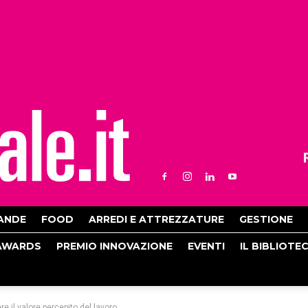
ANDE
FOOD
ARREDI E ATTREZZATURE
GESTIONE
AWARDS
PREMIO INNOVAZIONE
EVENTI
IL BIBLIOTE
ere il valore percepito del lavoro