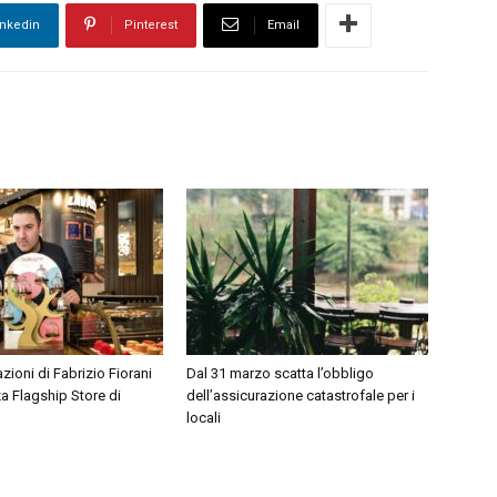
inkedin
Pinterest
Email
azioni di Fabrizio Fiorani
Dal 31 marzo scatta l’obbligo
za Flagship Store di
dell’assicurazione catastrofale per i
locali