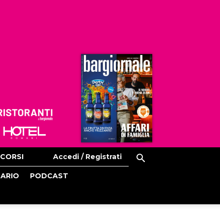
Ristoranti
Hoteldomani
CORSI
Accedi / Registrati
CARIO
PODCAST