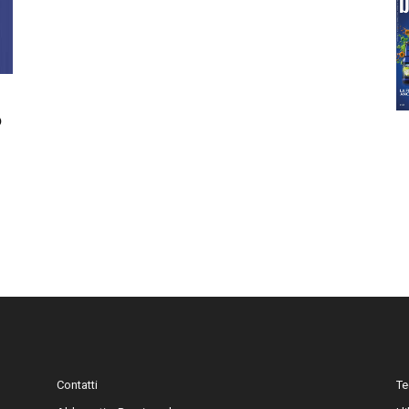
o
Contatti
Te