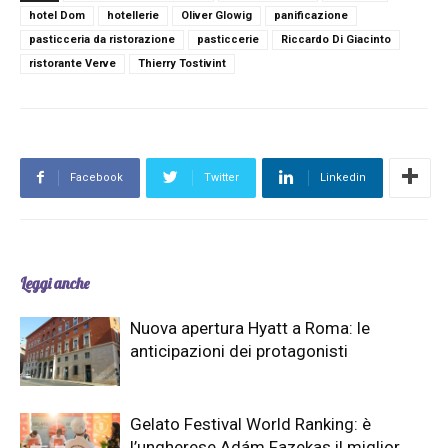
hotel Dom
hotellerie
Oliver Glowig
panificazione
pasticceria da ristorazione
pasticcerie
Riccardo Di Giacinto
ristorante Verve
Thierry Tostivint
Facebook
Twitter
Linkedin
Leggi anche
Nuova apertura Hyatt a Roma: le
anticipazioni dei protagonisti
Gelato Festival World Ranking: è
l’ungherese Adám Fazekas il miglior