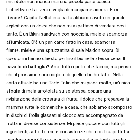
miei dolci non manca mai una piccola parte sapida.
L’obiettivo è far venire voglia di mangiarne ancora.
E ci
riesce?
Capita. Nell’ultima carta abbiamo avuto un grande
exploit con un dolce che non mi aspettavo di vendere così
tanto. È un Bikini sandwich con nocciola, miele e scamorza
affumicata. C’è un pan carrè fatto in casa, scamorza
filante, miele e una spruzzatina di sale Maldon sopra. Di
questo mi hanno chiesto perfino il bis nella stessa cena.
Il
cavallo di battaglia?
Amo tutto quello che faccio, ma penso
che il prossimo sarà migliore di quello che ho fatto. Nella
carta attuale ho una Tarte Tatin che mi piace molto, un’unica
sfoglia di mela arrotolata su se stessa, oppure una
rivisitazione della crostata di frutta, il dolce che preparava la
mamma tutte le domeniche a casa, che abbiamo scomposto
in dischi di frolla glassati al cioccolato accompagnato da
frutta in diverse consistenze. Mi piace giocare con tutti gli
ingredienti, sotto forme e consistenze che non ti aspetti.
La
panificazione?
Il mio secondo amore, il mio lievito madre