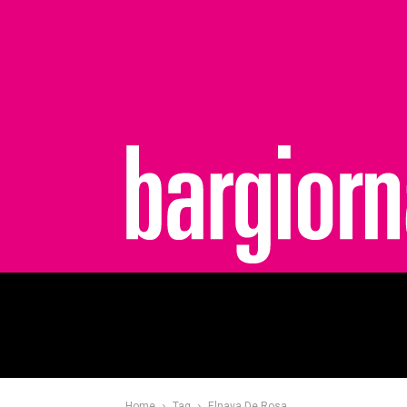
bargiornale
Home
Tag
Elnava De Rosa