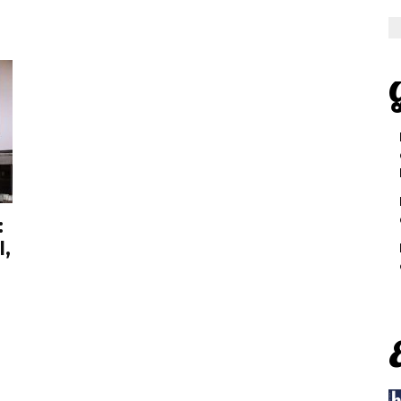
a
G
:
l,