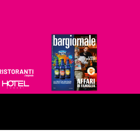
Ristoranti
Hoteldomani