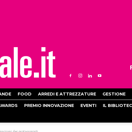
ANDE
FOOD
ARREDI E ATTREZZATURE
GESTIONE
AWARDS
PREMIO INNOVAZIONE
EVENTI
IL BIBLIOTE
pazioni dei protagonisti