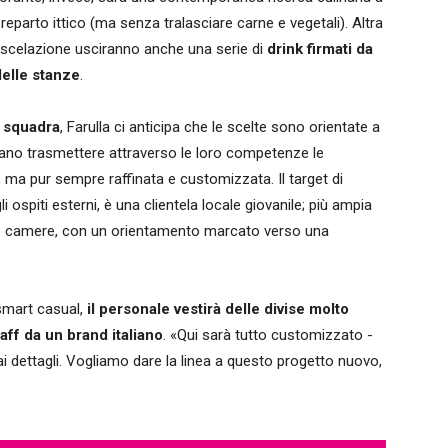
 reparto ittico (ma senza tralasciare carne e vegetali). Altra
miscelazione usciranno anche una serie di
drink firmati da
 delle stanze
.
a squadra
, Farulla ci anticipa che le scelte sono orientate a
iano trasmettere attraverso le loro competenze le
, ma pur sempre raffinata e customizzata. Il target di
ospiti esterni, è una clientela locale giovanile; più ampia
lle camere, con un orientamento marcato verso una
 smart casual,
il personale vestirà delle divise molto
aff da un brand italiano
. «Qui sarà tutto customizzato -
 dettagli. Vogliamo dare la linea a questo progetto nuovo,