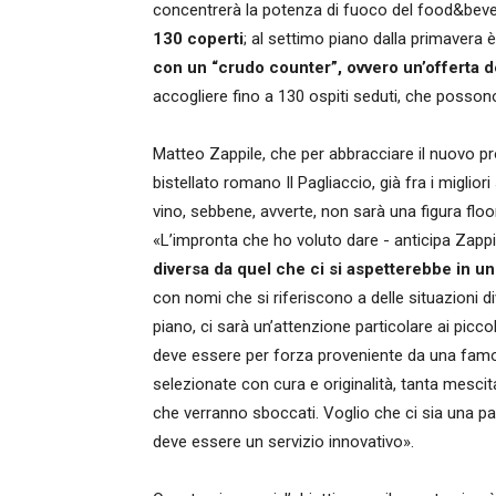
concentrerà la potenza di fuoco del food&bev
130 coperti
; al settimo piano dalla primavera 
con un “crudo counter”, ovvero un’offerta d
accogliere fino a 130 ospiti seduti, che possono 
Matteo Zappile, che per abbracciare il nuovo pro
bistellato romano Il Pagliaccio, già fra i miglior
vino, sebbene, avverte, non sarà una figura flo
«L’impronta che ho voluto dare - anticipa Zappi
diversa da quel che ci si aspetterebbe in un
con nomi che si riferiscono a delle situazioni d
piano, ci sarà un’attenzione particolare ai pic
deve essere per forza proveniente da una famos
selezionate con cura e originalità, tanta mescita
che verranno sboccati. Voglio che ci sia una pa
deve essere un servizio innovativo».