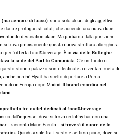
e (ma sempre di lusso)
: sono solo alcuni degli aggettivi
one dai tre protagonisti citati, che accende una nuova luce
iventando destination place. Ma partiamo dalla posizione:
ove si trova precisamente questa nuova struttura alberghiera
tutto per l’offerta food&beverage.
È in via delle Botteghe
itava la sede del Partito Comunista
. C’è un fondo di
 di questo storico palazzo sono destinate a diventare meta di
za, anche perché Hyatt ha scelto di portare a Roma
 secondo in Europa dopo Madrid.
Il brand esordirà nel
olami.
soprattutto tre outlet dedicati al food&beverage
.
nizia dall’ingresso, dove si trova un lobby bar con una
 bar
- racconta Mario Farulla -
si troverà il cuore dello
ratorio
». Quindi si sale fra il sesto e settimo piano, dove si