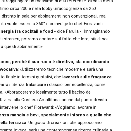
 è di raggiungere un massimo di 800 referenze: circa la metà
ttimo circa 200 e nella lobby un’accoglienza da 250
̀ distinto in sala per abbinamenti non convenzionali, mai
lla vuole essere a 360° e coinvolge lo chef Fioravanti.
nergia fra cocktail e food
- dice Farulla -. Immaginando
ti stranieri, potremo contare sul fatto che loro, più di noi
le a questi abbinamenti».
nco, perché il suo ruolo è direttivo, sta coordinando
evocativa
: «Utilizzeremo tecniche moderne e sarà una
to finale in termini gustativi, che
lavorerà sulle fragranze
viera
». Senza tralasciare i classici per eccellenza, come
ta. «Abbracceremo idealmente tutto il bacino del
Riviera alla Costiera Amalfitana, anche dal punto di vista
 interviene lo chef Fioravanti: «Vogliamo lavorare in
enza mangia e bevi, specialmente intorno a quella che
della terrazza
. Un gioco di creazioni che approcciano
storante, invece, sarà una contemporanea ricerca culinaria a