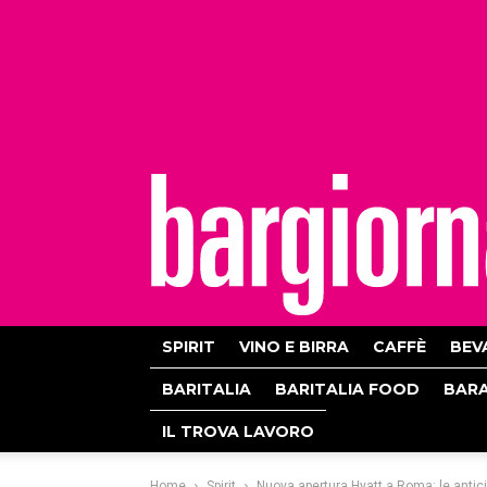
bargiornale
SPIRIT
VINO E BIRRA
CAFFÈ
BEV
BARITALIA
BARITALIA FOOD
BAR
IL TROVA LAVORO
Home
Spirit
Nuova apertura Hyatt a Roma: le antici