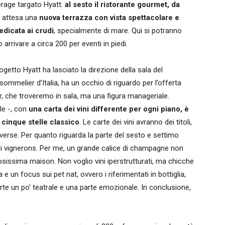
erage targato Hyatt:
al sesto il ristorante gourmet, da
è attesa una
nuova terrazza con vista spettacolare e
edicata ai crudi
, specialmente di mare. Qui si potranno
arrivare a circa 200 per eventi in piedi.
getto Hyatt ha lasciato la direzione della sala del
i sommelier d’Italia, ha un occhio di riguardo per l’offerta
or, che troveremo in sala, ma una figura manageriale.
le -, con
una carta dei vini differente per ogni piano, è
 cinque stelle classico
. Le carte dei vini avranno dei titoli,
iverse. Per quanto riguarda la parte del sesto e settimo
coli vignerons. Per me, un grande calice di champagne non
issima maison. Non voglio vini iperstrutturati, ma chicche
 e un focus sui pet nat, ovvero i riferimentati in bottiglia,
rte un po’ teatrale e una parte emozionale. In conclusione,