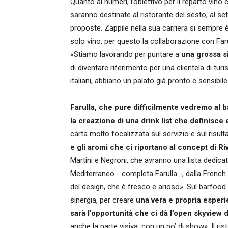
Quanto ai numeri, l’obiettivo per il reparto vino
saranno destinate al ristorante del sesto, al se
proposte. Zappile nella sua carriera si sempre e
solo vino, per questo la collaborazione con Faru
«Stiamo lavorando per puntare a
una grossa si
di diventare riferimento per una clientela di turis
italiani, abbiano un palato già pronto e sensibi
Farulla, che pure difficilmente vedremo al ba
la creazione di una drink list che definisce 
carta molto focalizzata sul servizio e sul risulta
e gli aromi che ci riportano al concept di Ri
Martini e Negroni, che avranno una lista dedica
Mediterraneo - completa Farulla -, dalla French 
del design, che è fresco e arioso». Sul barfood
sinergia, per creare
una vera e propria esperi
sarà l’opportunità che ci dà l’open skyview 
anche la parte visiva, con un po’ di show». Il ri