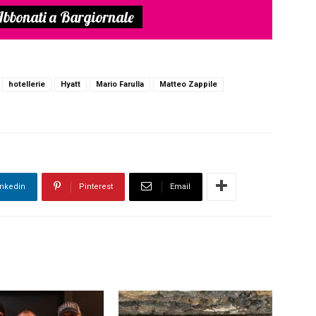
bbonati a Bargiornale
hotellerie
Hyatt
Mario Farulla
Matteo Zappile
inkedin
Pinterest
Email