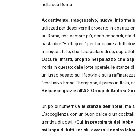
nella sua Roma.
Accattivante, trasgressivo, nuovo, informal
utilizzati per descrivere il progetto in costruzi
su Roma, che sempre più, sono concordi, sta d
basta dire “Bottegone” per far capire a tutti d
a cinque stelle, che farà parlare di sé, soprat
Oscure, infatti, proprio nel palazzo che osp
ironia in questo: dalle lotte operaie, le stanze
un lusso basato sul lifestyle e sulla raffinatez
l’esclusivo brand Thompson, il primo in Italia,
Belpaese grazie all’AG Group di Andrea Gir
Un po’ di numeri:
69 le stanze dell’hotel, ma 
L’accoglienza con un buon calice o un cocktail i
trentina di posti. «Qui,
in prossimità del lobby
sviluppo di tutti i drink, ovvero il nostro labo