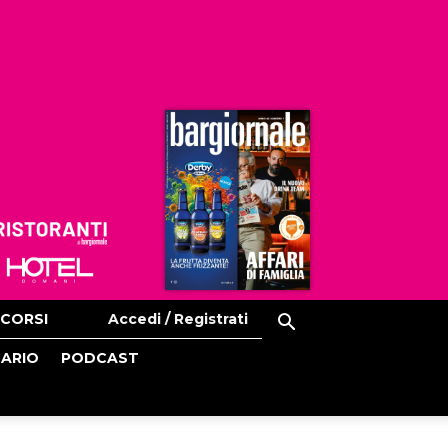
Ristoranti
Hoteldomani
CORSI
Accedi / Registrati
CARIO
PODCAST