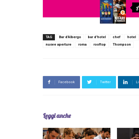
A
TAG
Bar d'Albergo
bar d'hotel
chef
hotel
nuove aperture
roma
rooftop
Thompson
Facebook
Twitter
L
Leggi anche