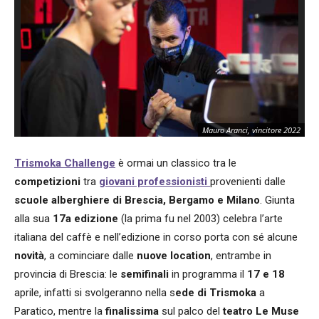
Mauro Aranci, vincitore 2022
Trismoka Challenge
è ormai un classico tra le
competizioni
tra
giovani professionisti
provenienti dalle
scuole alberghiere di Brescia, Bergamo e Milano
. Giunta
alla sua
17a edizione
(la prima fu nel 2003) celebra l’arte
italiana del caffè e nell’edizione in corso porta con sé alcune
novità
, a cominciare dalle
nuove location
, entrambe in
provincia di Brescia: le
semifinali
in programma il
17 e 18
aprile, infatti si svolgeranno nella s
ede di Trismoka
a
Paratico, mentre la
finalissima
sul palco del
teatro Le Muse