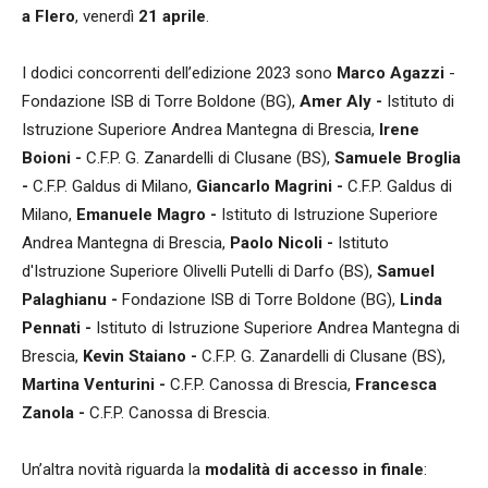
a Flero
, venerdì
21 aprile
.
I dodici concorrenti dell’edizione 2023 sono
Marco Agazzi
-
Fondazione ISB di Torre Boldone (BG),
Amer Aly -
Istituto di
Istruzione Superiore Andrea Mantegna di Brescia,
Irene
Boioni -
C.F.P. G. Zanardelli di Clusane (BS),
Samuele
Broglia
-
C.F.P. Galdus di Milano,
Giancarlo
Magrini -
C.F.P. Galdus di
Milano,
Emanuele
Magro -
Istituto di Istruzione Superiore
Andrea Mantegna di Brescia,
Paolo
Nicoli -
Istituto
d'Istruzione Superiore Olivelli Putelli di Darfo (BS),
Samuel
Palaghianu -
Fondazione ISB di Torre Boldone (BG),
Linda
Pennati -
Istituto di Istruzione Superiore Andrea Mantegna di
Brescia
,
Kevin
Staiano -
C.F.P. G. Zanardelli di Clusane (BS),
Martina
Venturini -
C.F.P. Canossa di Brescia,
Francesca
Zanola -
C.F.P. Canossa di Brescia.
Un’altra novità riguarda l
a
modalità di accesso in finale
: