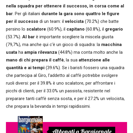
nella squadra per ottenere il successo, in corsa come al
bar
. Per gli italiani
durante la gara sono quattro le figure
per il successo
di un team: il
velocista
(70.2%) che batte
persino lo
scalatore
(60.9%), il
capitano
(60.8%), il
gregario
(53.7%).
Al bar
è importante scegliere la miscela giusta
(79,7%), ma anche qui c’è un gioco di squadra: la
macchina
usata
ha
ampia rilevanza
(44.8%) ma conta molto anche la
mano di chi prepara il caffè
, la sua
attenzione alle
quantità e ai tempi
(39.6%).
Se i baristi fossero una squadra
che partecipa al Giro, l’addetto al caffè potrebbe svolgere
ruoli diversi: per il 39.8% è uno scalatore, per affrontare i
picchi di clienti, per il 33.0% un passista, resistente nel
preparare tanti caffè senza sosta, e per il 27.2% un velocista,
che prepara la bevanda in tempi rapidissimi
.
Abbonati a Bargiornale