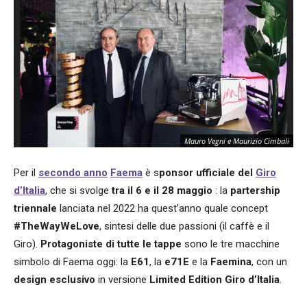
Mauro Vegni e Maurizio Cimbali
Per il
secondo anno
Faema
è s
ponsor ufficiale del
Giro
d’Italia
, che si svolge
tra il 6 e il 28 maggio
: la
partership
triennale
lanciata nel 2022 ha quest’anno quale concept
#TheWayWeLove
, sintesi delle due passioni (il caffè e il
Giro).
Protagoniste di tutte le tappe
sono le tre macchine
simbolo di Faema oggi: la
E61
, la
e71E
e la
Faemina
, con un
design esclusivo
in versione
Limited Edition Giro d’Italia
.