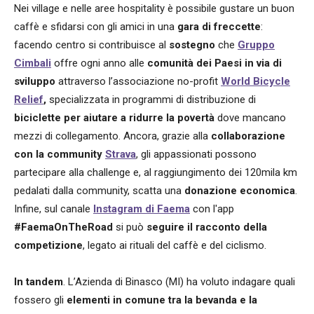
Nei village e nelle aree hospitality è possibile gustare un buon
caffè e sfidarsi con gli amici in una
gara di freccette
:
facendo centro si contribuisce al
sostegno
che
Gruppo
Cimbali
offre ogni anno alle
comunità dei Paesi in via di
sviluppo
attraverso l’associazione no-profit
World Bicycle
Relief
,
specializzata in programmi di distribuzione di
biciclette per aiutare a ridurre la povertà
dove mancano
mezzi di collegamento. Ancora, grazie alla
collaborazione
con la community
Strava
, gli appassionati possono
partecipare alla challenge e, al raggiungimento dei 120mila km
pedalati dalla community, scatta una
donazione economica
.
Infine, sul canale
Instagram di Faema
con l'app
#FaemaOnTheRoad
si può
seguire il racconto della
competizione
, legato ai rituali del caffè e del ciclismo.
In tandem
. L’Azienda di Binasco (MI) ha voluto indagare quali
fossero gli
elementi in comune tra la bevanda e la