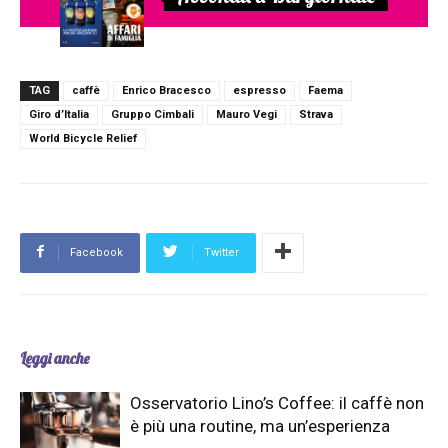
TAG
caffè
Enrico Bracesco
espresso
Faema
Giro d’Italia
Gruppo Cimbali
Mauro Vegi
Strava
World Bicycle Relief
Facebook
Twitter
Leggi anche
Osservatorio Lino’s Coffee: il caffè non
è più una routine, ma un’esperienza