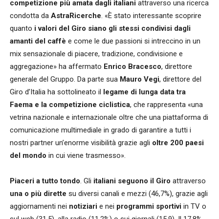
competizione più amata dagli italiani
attraverso una ricerca
condotta da
AstraRicerche
. «È stato interessante scoprire
quanto
i valori del Giro siano gli stessi condivisi dagli
amanti del caffè
e come le due passioni si intreccino in un
mix sensazionale di piacere, tradizione, condivisione e
aggregazione» ha affermato
Enrico Bracesco
, direttore
generale del Gruppo. Da parte sua
Mauro Vegi
, direttore del
Giro d’Italia ha sottolineato il
legame di lunga data tra
Faema e la competizione ciclistica
, che rappresenta «una
vetrina nazionale e internazionale oltre che una piattaforma di
comunicazione multimediale in grado di garantire a tutti i
nostri partner un’enorme visibilità grazie agli
oltre 200 paesi
del mondo
in cui viene trasmesso
».
Piaceri a tutto tondo
. Gli
italiani seguono il Giro
attraverso
una o più dirette
su diversi canali e mezzi (46,7%), grazie agli
aggiornamenti nei
notiziari
e nei
programmi sportivi
in TV o
sul web (31,5), alla radio (11,2%) o sui giornali (15,9). Il 17,8%