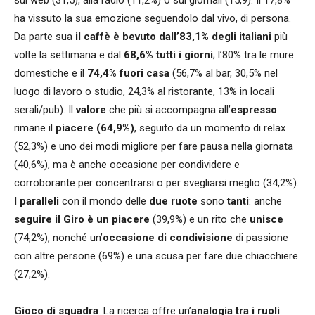
ha vissuto la sua emozione seguendolo dal vivo, di persona.
Da parte sua
i
l caffè è bevuto dall’83,1% degli italiani
più
volte la settimana e dal
68,6% tutti i giorni
; l’80% tra le mure
domestiche e il
74,4% fuori casa
(56,7% al bar, 30,5% nel
luogo di lavoro o studio, 24,3% al ristorante, 13% in locali
serali/pub). Il
valore
che più si accompagna all’
espresso
rimane il
piacere (64,9%)
, seguito da un momento di relax
(52,3%) e uno dei modi migliore per fare pausa nella giornata
(40,6%), ma è anche occasione per condividere e
corroborante per concentrarsi o per svegliarsi meglio (34,2%).
I paralleli
con il mondo delle
due ruote
sono
tanti
: anche
seguire il Giro è un piacere
(39,9%) e un rito che
unisce
(74,2%), nonché un’
occasione di condivisione
di passione
con altre persone (69%) e una scusa per fare due chiacchiere
(27,2%).
Gioco di squadra
. La ricerca offre un’
analogia tra i ruoli