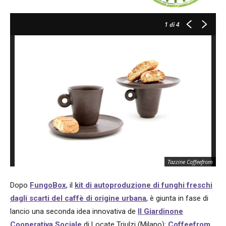
1
di 4
Tazzine Coffeefrom
Dopo
FungoBox
, il
kit di autoproduzione di funghi freschi
dagli scarti del caffè di origine urbana
, è giunta in fase di
lancio una seconda idea innovativa de
Il Giardinone
Cooperativa Sociale
di Locate Triulzi (Milano):
Coffeefrom
.