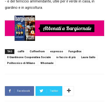
- e del terriccio ammendante, utile per il verde in casa, in
giardino e in agricoltura.
Abbonati a Bargiornale
TAG
caffè
Coffeefrom
espresso
FungoBox
Il Giardinone Cooperativa Sociale
io faccio di più
Laura Gallo
Politecnico di Milano
Whomade
Facebook
Twitter