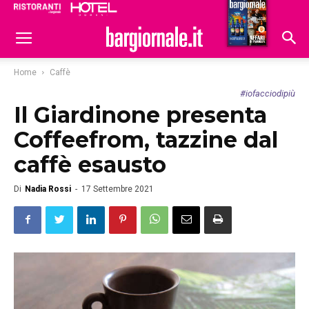
Ristoranti
Hoteldomani
Home
Caffè
#iofacciodipiù
Il Giardinone presenta
Coffeefrom, tazzine dal
caffè esausto
Di
Nadia Rossi
-
17 Settembre 2021