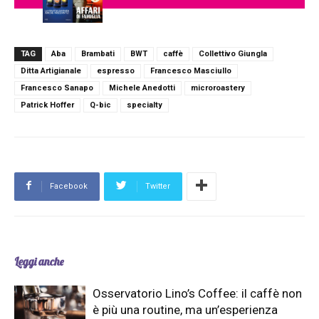
TAG
Aba
Brambati
BWT
caffè
Collettivo Giungla
Ditta Artigianale
espresso
Francesco Masciullo
Francesco Sanapo
Michele Anedotti
microroastery
Patrick Hoffer
Q-bic
specialty
Facebook
Twitter
Leggi anche
Osservatorio Lino’s Coffee: il caffè non
è più una routine, ma un’esperienza