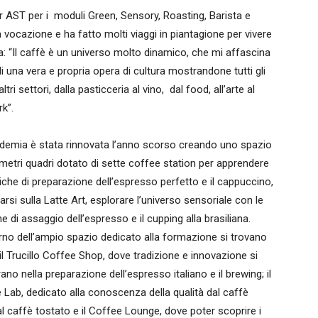
er AST per i moduli Green, Sensory, Roasting, Barista e
na vocazione e ha fatto molti viaggi in piantagione per vivere
ina: “Il caffè è un universo molto dinamico, che mi affascina
di una vera e propria opera di cultura mostrandone tutti gli
i settori, dalla pasticceria al vino, dal food, all’arte al
k”.
demia è stata rinnovata l’anno scorso creando uno spazio
 metri quadri dotato di sette coffee station per apprendere
iche di preparazione dell’espresso perfetto e il cappuccino,
arsi sulla Latte Art, esplorare l’universo sensoriale con le
e di assaggio dell’espresso e il cupping alla brasiliana.
terno dell’ampio spazio dedicato alla formazione si trovano
il Trucillo Coffee Shop, dove tradizione e innovazione si
ano nella preparazione dell’espresso italiano e il brewing; il
 Lab, dedicato alla conoscenza della qualità dal caffè
al caffè tostato e il Coffee Lounge, dove poter scoprire i