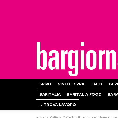
bargiornale
SPIRIT
VINO E BIRRA
CAFFÈ
BEV
BARITALIA
BARITALIA FOOD
BAR
IL TROVA LAVORO
Home
Caffè
Caffè Trucillo punta sulla formazione