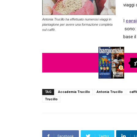
viaggi 
Antonia Trucillo ha effettuato numerosi viaggi in
I
corsi
piantagione per avere una formazione completa
sono: 
sul caffè.
base il
A
TAG
Accademia Trucillo
Antonia Trucillo
caff
Trucillo
Facebook
Twitter
L