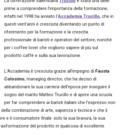
La torrefazione salernitana
Trucillo
è stata una delle
prime a comprendere l’importanza della formazione;
infatti nel 1998 ha avviato l'
Accademia Trucillo
, che in
questi vent’anni è cresciuta diventando un punto di
riferimento per la formazione e la crescita
professionale di baristi e operatori del settore, nonché
per i coffee lover che vogliono sapere di più sul
prodotto caffè e sulla sua lavorazione.
L’Accademia è cresciuta grazie all’impegno di
Fausta
Colosimo
, managing director, che ha deciso di
abbandonare la sua carriera dell’epoca per inseguire il
sogno del marito Matteo Trucillo e di aprire una scuola
per far comprendere ai baristi italiani che l’espresso non
 della combinazione di arte, sapienza e tecnica e che il
tore e il consumatore finale: solo la sua bravura, la sua
asformazione del prodotto in qualcosa di eccellente.