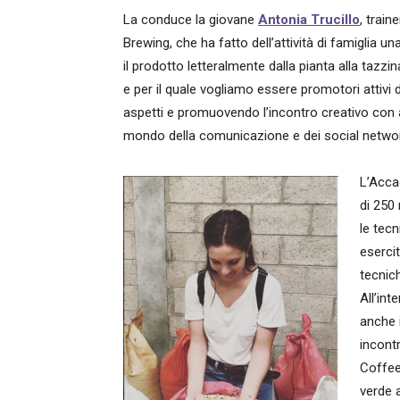
La conduce la giovane
Antonia Trucillo
, train
Brewing, che ha fatto dell’attività di famiglia u
il prodotto letteralmente dalla pianta alla tazz
e per il quale vogliamo essere promotori attivi 
aspetti e promuovendo l’incontro creativo con altr
mondo della comunicazione e dei social networ
L’Acca
di 250
le tecn
esercit
tecnich
All’in
anche 
incontr
Coffee
verde 