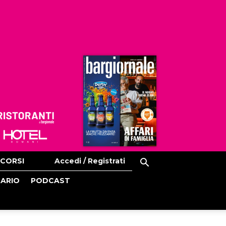
Ristoranti
Hoteldomani
CORSI
Accedi / Registrati
CARIO
PODCAST