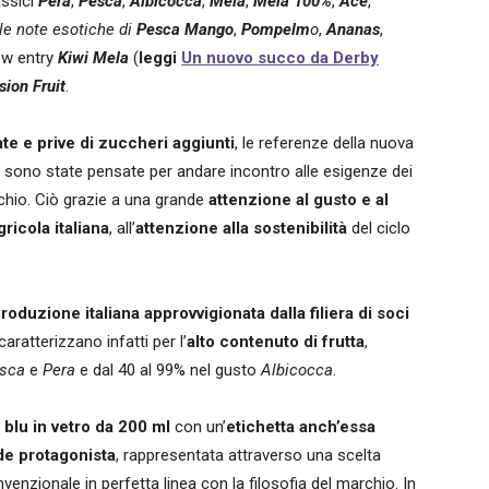
ssici
Pera
,
Pesca
,
Albicocca
,
Mela
,
Mela 100%
,
Ace
,
lle note esotiche di
Pesca Mango
,
Pompelm
o
,
Ananas
,
new entry
Kiwi Mela
(
leggi
Un nuovo succo da Derby
ion Fruit
.
te e prive di zuccheri aggiunti
, le referenze della nuova
 sono state pensate per andare incontro alle esigenze dei
rchio. Ciò grazie a una grande
attenzione al gusto e al
gricola italiana
, all’
attenzione alla sostenibilità
del ciclo
produzione italiana approvvigionata dalla filiera di soci
 caratterizzano infatti per l’
alto contenuto di frutta
,
sca
e
Pera
e dal 40 al 99% nel gusto
Albicocca
.
a blu in vetro da 200 ml
con un’
etichetta anch’essa
nde protagonista
, rappresentata attraverso una scelta
nvenzionale in perfetta linea con la filosofia del marchio. In