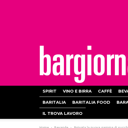
bargiornale
SPIRIT
VINO E BIRRA
CAFFÈ
BEV
BARITALIA
BARITALIA FOOD
BAR
IL TROVA LAVORO
Home
Bevande
Arrivata la nuova gamma di succh