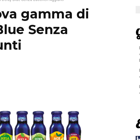
uova gamma di
Blue Senza
G
unti