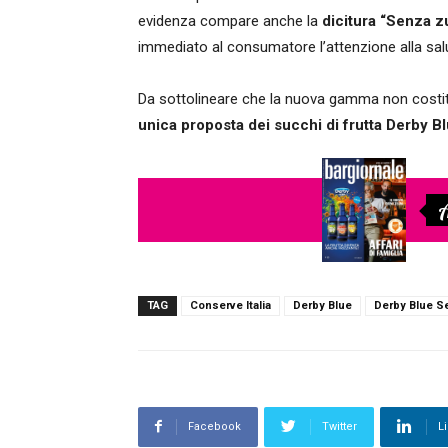
evidenza compare anche la
dicitura “Senza z
immediato al consumatore l’attenzione alla salu
Da sottolineare che la nuova gamma non costit
unica proposta dei succhi di frutta Derby Blu
A
TAG
Conserve Italia
Derby Blue
Derby Blue S
Facebook
Twitter
L