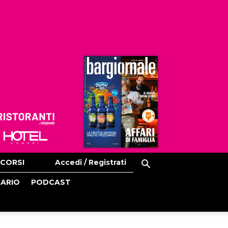
Ristoranti
Hoteldomani
CORSI
Accedi / Registrati
CARIO
PODCAST