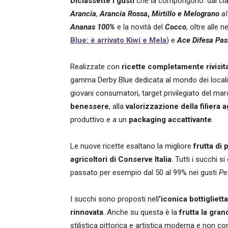
Diciassette i gusti
che la compongono: dai cla
Arancia
,
Arancia Rossa
,
Mirtillo e Melograno
a
Ananas 100%
e la novità del
Cocco
, oltre alle 
Blue: è arrivato Kiwi e Mela
) e
Ace Difesa Pass
Realizzate con
ricette completamente rivisita
gamma Derby Blue dedicata al mondo dei locali
giovani consumatori, target privilegiato del ma
benessere
, alla
valorizzazione della filiera a
produttivo e a un
packaging accattivante
.
Le nuove ricette esaltano la migliore
frutta di 
agricoltori di Conserve Italia
. Tutti i succhi si
passato per esempio dal 50 al 99% nei gusti
Pe
I succhi sono proposti nell
’iconica bottigliett
rinnovata
. Anche su questa è la
frutta la gra
stilistica pittorica e artistica moderna e non co