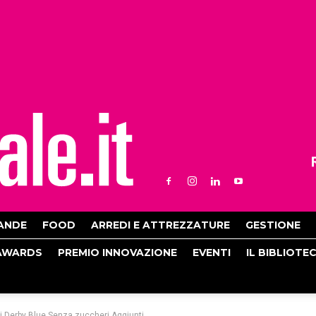
ANDE
FOOD
ARREDI E ATTREZZATURE
GESTIONE
AWARDS
PREMIO INNOVAZIONE
EVENTI
IL BIBLIOTE
i Derby Blue Senza zuccheri Aggiunti