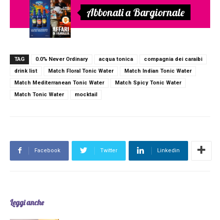
Abbonati a Bargiornale
TAG
0.0% Never Ordinary
acqua tonica
compagnia dei caraibi
drink list
Match Floral Tonic Water
Match Indian Tonic Water
Match Mediterranean Tonic Water
Match Spicy Tonic Water
Match Tonic Water
mocktail
Facebook
Twitter
Linkedin
Leggi anche