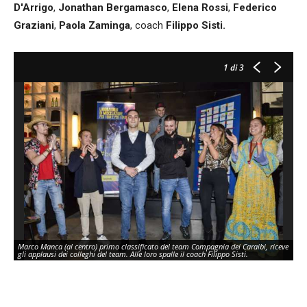
D'Arrigo
,
Jonathan Bergamasco
,
Elena Rossi
,
Federico
Graziani
,
Paola Zaminga
, coach
Filippo Sisti.
1
di 3
Marco Manca (al centro) primo classificato del team Compagnia dei Caraibi, riceve
Il
gli applausi dei colleghi del team. Alle loro spalle il coach Filippo Sisti.
ap