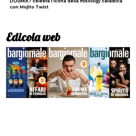
DOuMIX? celebra l’icona della mixology caraibica
con Mojito Twist
Edicola web