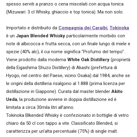
spesso serviti a pranzo o cena miscelati con acqua tonica
(Mizuwari: 3 cl Whisky, ghiaccio e top tonica). Ma non solo.
Importato e distribuito da
Compagnia dei Caraibi
,
Tokinoka
è un
Japan Blended Whisky
particolarmente morbido con
note di albicocca e frutta secca, con un finale lungo di miele e
spezie (40% alc), il cui nome significa "Profumo del tempo".
Viene prodotto dalla moderna
White Oak Distillery
(proprietà
della Eigashima Shuzo Distillery) di Akashi (prefettura di
Hyogo, nel centro del Paese, vicino Osaka) dal 1984, anche se
le origini della distilleria risalgono al 1.888 (prima licenza per
distillazione in Giappone). Curata dal master blender
Akito
Ueda
, la produzione avviene in doppia distillazione ed è
limitata a circa 30mila litri all'anno.
Tokinoka Blkended Whisky è confezionato in bottiglie di vetro
chiaro da 50 cl con tappo a vite. Classificato Blended, si
caratterizza per un'alta percentuale (75%) di single malt.