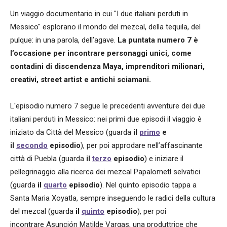
Un viaggio documentario in cui "I due italiani perduti in
Messico" esplorano il mondo del mezcal, della tequila, del
pulque: in una parola, dell’agave.
La puntata numero 7 è
l’occasione per incontrare personaggi unici, come
contadini di discendenza Maya, imprenditori milionari,
creativi, street artist e antichi sciamani.
L'episodio numero 7 segue le precedenti avventure dei due
italiani perduti in Messico: nei primi due episodi il viaggio è
iniziato da Città del Messico (guarda
il
primo
e
il
secondo
episodio
), per poi approdare nell’affascinante
città di Puebla (guarda
il
terzo
episodio
) e iniziare il
pellegrinaggio alla ricerca dei mezcal Papalometl selvatici
(guarda
il
quarto
episodio
). Nel quinto episodio tappa a
Santa Maria Xoyatla, sempre inseguendo le radici della cultura
del mezcal (guarda
il
quinto
episodio
), per poi
incontrare Asunción Matilde Vargas, una produttrice che