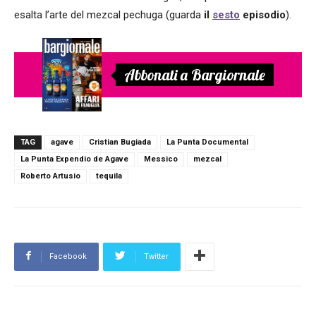
esalta l’arte del mezcal pechuga (guarda
il
sesto
episodio
).
Abbonati a Bargiornale
TAG
agave
Cristian Bugiada
La Punta Documental
La Punta Expendio de Agave
Messico
mezcal
Roberto Artusio
tequila
Facebook
Twitter