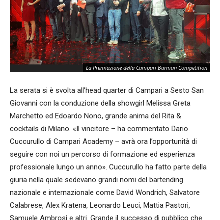
Gi
La Premiazione della Campari Barman Competition
Co
La serata si è svolta all’head quarter di Campari a Sesto San
Giovanni con la conduzione della showgirl Melissa Greta
Marchetto ed Edoardo Nono, grande anima
del Rita &
cocktails di Milano. «Il vincitore – ha commentato Dario
Cuccurullo di Campari Academy – avrà ora l’opportunità di
seguire con noi un percorso di formazione ed esperienza
professionale lungo un anno». Cuccurullo ha fatto parte della
giuria nella quale sedevano grandi nomi del bartending
nazionale e internazionale come David Wondrich, Salvatore
Calabrese, Alex Kratena, Leonardo Leuci, Mattia Pastori,
Samuele Ambrosi e altri. Grande il successo di pubblico che