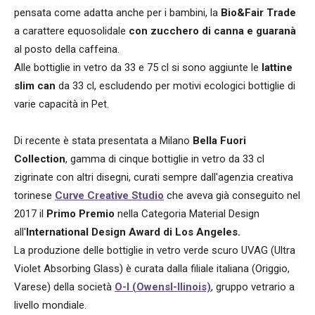
pensata come adatta anche per i bambini, la
Bio&Fair Trade
a carattere equosolidale
con zucchero di canna e guaranà
al posto della caffeina.
Alle bottiglie in vetro da 33 e 75 cl si sono aggiunte le
lattine
slim can
da 33 cl, escludendo per motivi ecologici bottiglie di
varie capacità in Pet.
Di recente è stata presentata a Milano
Bella Fuori
Collection
, gamma di cinque bottiglie in vetro da 33 cl
zigrinate con altri disegni, curati sempre dall'agenzia creativa
torinese
Curve Creative Studio
che aveva già conseguito nel
2017 il
Primo Premio
nella Categoria Material Design
all'
International Design Award di Los Angeles.
La produzione delle bottiglie in vetro verde scuro UVAG (Ultra
Violet Absorbing Glass) è curata dalla filiale italiana (Origgio,
Varese) della società
O-I (OwensI-llinois)
, gruppo vetrario a
livello mondiale.