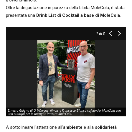
Oltre la degustazione in purezza della bibita MoleCola, è stata
presentata una
Drink List di Cocktail a base di MoleCola
.
1
di 3
Ernesto Ghigna di O-I/Owens -llinois e Francesco Bianco cofounder MoleCola con
uno stampo per le bottiglie in vetro MoleCola.
A sottolineare l'attenzione all'
ambiente
e alla
solidarietà