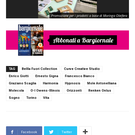
Pr
Promozione per i prodotti a base di Moringa Oleifera
Mo
Abbonati a Bargiornale
TAG
Bellla Fuori Collection
Curve Creative Studio
Enrico Giotti
Ernesto Gigna
Francesco Bianco
Graziano Scaglia
Harmonia
Hypnosis
Mole Antonelliana
Molecola
O-I Owens-Illinois
Orizzonti
Renken Onlus
Sogno
Torino
Vita
Facebook
Twitter