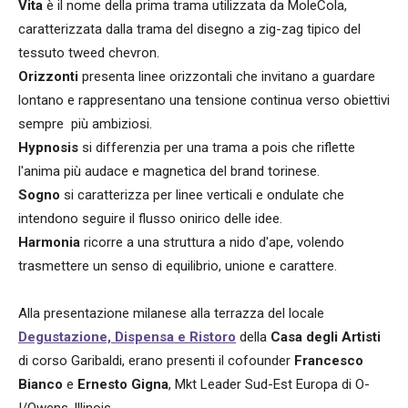
Vita
è il nome della prima trama utilizzata da MoleCola,
caratterizzata dalla trama del disegno a zig-zag tipico del
tessuto tweed chevron.
Orizzonti
presenta linee orizzontali che invitano a guardare
lontano e rappresentano una tensione continua verso obiettivi
sempre più ambiziosi.
Hypnosis
si differenzia per una trama a pois che riflette
l'anima più audace e magnetica del brand torinese.
Sogno
si caratterizza per linee verticali e ondulate che
intendono seguire il flusso onirico delle idee.
Harmonia
ricorre a una struttura a nido d'ape, volendo
trasmettere un senso di equilibrio, unione e carattere.
Alla presentazione milanese alla terrazza del locale
Degustazione, Dispensa e Ristoro
della
Casa degli Artisti
di corso Garibaldi, erano presenti il cofounder
Francesco
Bianco
e
Ernesto Gigna
, Mkt Leader Sud-Est Europa di O-
I/Owens-Illinois.