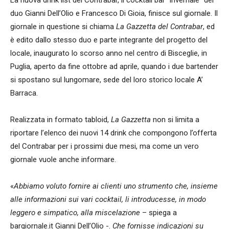
La nuova drink list del Contrabar, il cocktail bar “invernale” del
duo Gianni Dell’Olio e Francesco Di Gioia, finisce sul giornale. Il
giornale in questione si chiama
La Gazzetta del Contrabar
, ed
è edito dallo stesso duo e parte integrante del progetto del
locale, inaugurato lo scorso anno nel centro di Bisceglie, in
Puglia, aperto da fine ottobre ad aprile, quando i due bartender
si spostano sul lungomare, sede del loro storico locale A’
Barraca.
Realizzata in formato tabloid,
La Gazzetta
non si limita a
riportare l’elenco dei nuovi 14 drink che compongono l’offerta
del Contrabar per i prossimi due mesi, ma come un vero
giornale vuole anche informare.
«
Abbiamo voluto fornire ai clienti uno strumento che, insieme
alle informazioni sui vari cocktail, li introducesse, in modo
leggero e simpatico, alla miscelazione
– spiega a
bargiornale.it Gianni Dell’Olio -.
Che fornisse indicazioni su