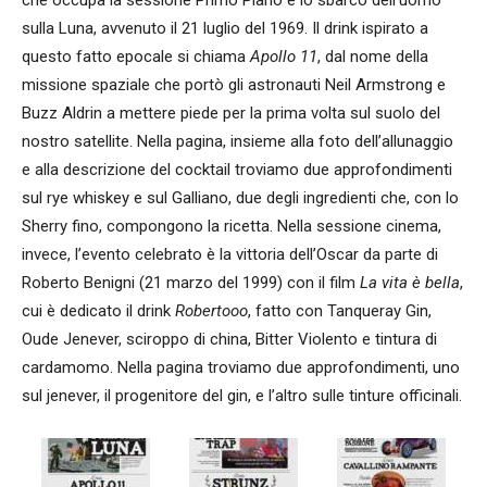
che occupa la sessione Primo Piano è lo sbarco dell’uomo
sulla Luna, avvenuto il 21 luglio del 1969. Il drink ispirato a
questo fatto epocale si chiama
Apollo 11
, dal nome della
missione spaziale che portò gli astronauti Neil Armstrong e
Buzz Aldrin a mettere piede per la prima volta sul suolo del
nostro satellite. Nella pagina, insieme alla foto dell’allunaggio
e alla descrizione del cocktail troviamo due approfondimenti
sul rye whiskey e sul Galliano, due degli ingredienti che, con lo
Sherry fino, compongono la ricetta. Nella sessione cinema,
invece, l’evento celebrato è la vittoria dell’Oscar da parte di
Roberto Benigni (21 marzo del 1999) con il film
La vita è bella
,
cui è dedicato il drink
Robertooo
, fatto con Tanqueray Gin,
Oude Jenever, sciroppo di china, Bitter Violento e tintura di
cardamomo. Nella pagina troviamo due approfondimenti, uno
sul jenever, il progenitore del gin, e l’altro sulle tinture officinali.