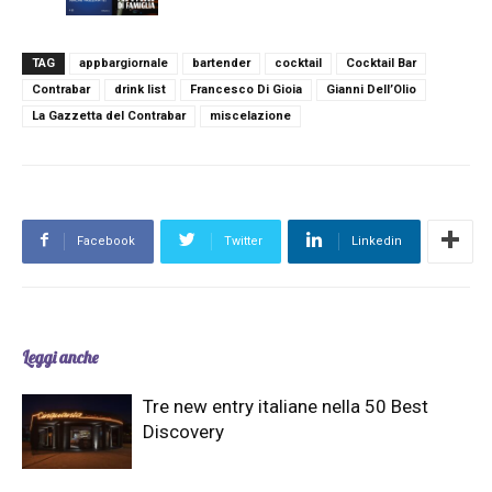
TAG
appbargiornale
bartender
cocktail
Cocktail Bar
Contrabar
drink list
Francesco Di Gioia
Gianni Dell’Olio
La Gazzetta del Contrabar
miscelazione
Facebook
Twitter
Linkedin
Leggi anche
Tre new entry italiane nella 50 Best
Discovery