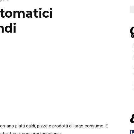
utomatici
ndi
G
fornano piatti caldi, pizze e prodotti di largo consumo. E
refrattari ai consumi tecnologici