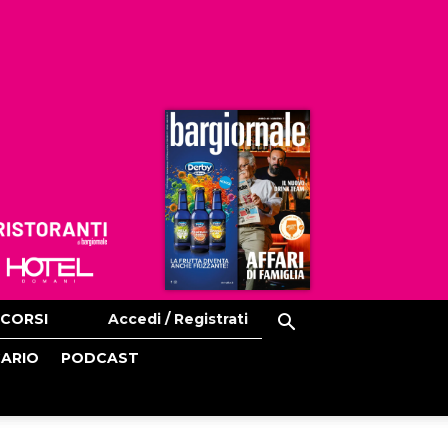
Ristoranti
Hoteldomani
CORSI
Accedi / Registrati
CARIO
PODCAST