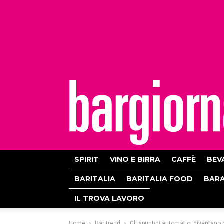
bargiornale
SPIRIT
VINO E BIRRA
CAFFÈ
BEV
BARITALIA
BARITALIA FOOD
BAR
IL TROVA LAVORO
Home
Bar trend
Gli spuntini automatici diventano 