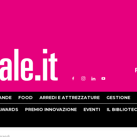
ANDE
FOOD
ARREDI E ATTREZZATURE
GESTIONE
AWARDS
PREMIO INNOVAZIONE
EVENTI
IL BIBLIOTE
grandi