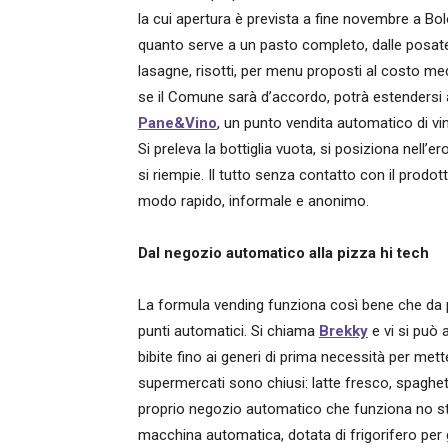
la cui apertura è prevista a fine novembre a Bol
quanto serve a un pasto completo, dalle posate ai 
lasagne, risotti, per menu proposti al costo medi
se il Comune sarà d’accordo, potrà estendersi all
Pane&Vino
, un punto vendita automatico di vi
Si preleva la bottiglia vuota, si posiziona nell’e
si riempie. Il tutto senza contatto con il prodott
modo rapido, informale e anonimo.
Dal negozio automatico alla pizza hi tech
La formula vending funziona così bene che da po
punti automatici. Si chiama
Brekky
e vi si può a
bibite fino ai generi di prima necessità per me
supermercati sono chiusi: latte fresco, spaghet
proprio negozio automatico che funziona no st
macchina automatica, dotata di frigorifero per gl