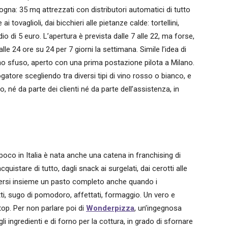
ogna: 35 mq attrezzati con distributori automatici di tutto
tovaglioli, dai bicchieri alle pietanze calde: tortellini,
o di 5 euro. L’apertura è prevista dalle 7 alle 22, ma forse,
e 24 ore su 24 per 7 giorni la settimana. Simile l’idea di
no sfuso, aperto con una prima postazione pilota a Milano.
rogatore scegliendo tra diversi tipi di vino rosso o bianco, e
o, né da parte dei clienti né da parte dell’assistenza, in
co in Italia è nata anche una catena in franchising di
cquistare di tutto, dagli snack ai surgelati, dai cerotti alle
ttersi insieme un pasto completo anche quando i
ti, sugo di pomodoro, affettati, formaggio. Un vero e
op. Per non parlare poi di
Wonderpizza
, un’ingegnosa
i ingredienti e di forno per la cottura, in grado di sfornare