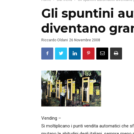
Gli spuntini a
diventano gra
Riccardo Oldani
26 Novembre 2008
Vending –
Si moltiplicano i punti vendita automatici che s
mutano le abitudini degli italiani, sempre meno 