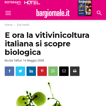
Ristoranti
Hoteldomani
Home
Bar trend
E ora la vitivinicoltura
italiana si scopre
biologica
Nicola Taffuri
16 Maggio 2008