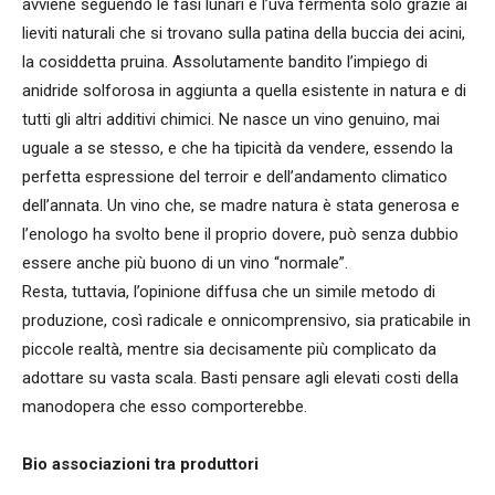
avviene seguendo le fasi lunari e l’uva fermenta solo grazie ai
lieviti naturali che si trovano sulla patina della buccia dei acini,
la cosiddetta pruina. Assolutamente bandito l’impiego di
anidride solforosa in aggiunta a quella esistente in natura e di
tutti gli altri additivi chimici. Ne nasce un vino genuino, mai
uguale a se stesso, e che ha tipicità da vendere, essendo la
perfetta espressione del terroir e dell’andamento climatico
dell’annata. Un vino che, se madre natura è stata generosa e
l’enologo ha svolto bene il proprio dovere, può senza dubbio
essere anche più buono di un vino “normale”.
Resta, tuttavia, l’opinione diffusa che un simile metodo di
produzione, così radicale e onnicomprensivo, sia praticabile in
piccole realtà, mentre sia decisamente più complicato da
adottare su vasta scala. Basti pensare agli elevati costi della
manodopera che esso comporterebbe.
Bio associazioni tra produttori