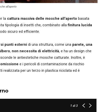
che all'aperto
er la
cattura massiva delle mosche
all'aperto
basata
ta tipologia di insetti che, combinato alla
finitura lucida
odo sicuro ed efficiente.
rsi punti esterni
di una struttura, come una
parete, una
albero
,
non necessita di elettricità
, e ha un design che
sconde le antiestetiche mosche catturate. Inoltre, è
anomissione
e i pericoli di contaminazione da rischio
tti realizzata per un terzo in plastica riciclata ed è
erno
1
di 3