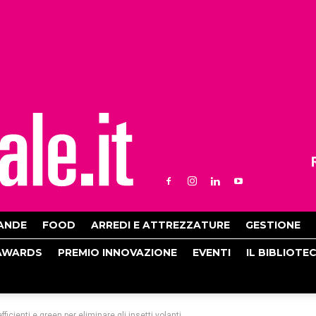
ANDE
FOOD
ARREDI E ATTREZZATURE
GESTIONE
AWARDS
PREMIO INNOVAZIONE
EVENTI
IL BIBLIOTE
ficienti e green per eliminare gli insetti volanti