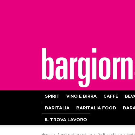
bargiornale
SPIRIT
VINO E BIRRA
CAFFÈ
BEV
BARITALIA
BARITALIA FOOD
BAR
IL TROVA LAVORO
Home
Arredi e attrezzature
Da Rentokil soluzioni ef