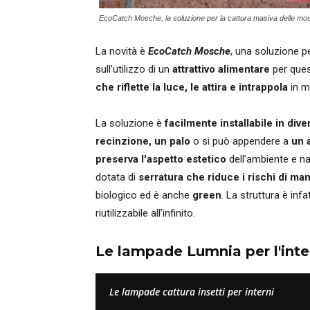
EcoCatch Mosche, la soluzione per la cattura masiva delle mos
La novità è
EcoCatch Mosche
, una soluzione p
sull’utilizzo di un
attrattivo alimentare
per ques
che riflette la luce, le attira e intrappola
in m
La soluzione è
facilmente installabile in dive
recinzione, un palo
o si può appendere a
un 
preserva l'aspetto estetico
dell’ambiente e na
dotata di
serratura che riduce i rischi di m
biologico ed è anche
green
. La struttura è infa
riutilizzabile all’infinito.
Le lampade Lumnia per l'int
Le lampade cattura insetti per interni