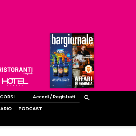
Ristoranti
Hoteldomani
CORSI
Accedi / Registrati
CARIO
PODCAST