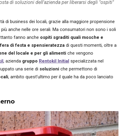
ta di soluzioni dell'azienda per liberarsi degli "ospiti"
ità di business dei locali, grazie alla maggiore propensione
più anche nelle ore serali. Ma consumatori non sono i soli
rettanto fanno anche
ospiti sgraditi quali mosche e
sfera di festa e spensieratezza
di questi momenti, oltre a
ne del locale e per gli alimenti
che vengono
il
, azienda
gruppo
Rentokil Initial
specializzata nel
iluppato una serie di
soluzioni
che permettono di
ocali
, ambito quest’ultimo per il quale ha da poco lanciato
terno