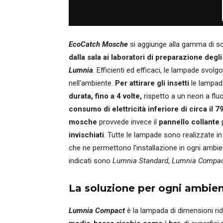
EcoCatch Mosche
si aggiunge alla gamma di sol
dalla sala ai laboratori di preparazione degl
Lumnia
. Efficienti ed efficaci, le lampade svolg
nell'ambiente.
Per attirare gli insetti
le lampa
durata, fino a 4 volte,
rispetto a un neon a fl
consumo di elettricità inferiore di circa il 
mosche
provvede invece il
pannello collante
invischiati
. Tutte le lampade sono realizzate i
che ne permettono l’installazione in ogni ambien
indicati sono
Lumnia Standard
,
Lumnia Compa
La soluzione per ogni ambie
Lumnia Compact
è la lampada di dimensioni rido