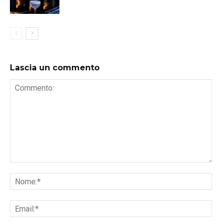
bottiglie, un Master table da 12 persone, pensato
come un privé. Ambiente di design e grandi murales
per il primo piano, dove una sala periferica è stata
trasformata in un piccolo privé con una sua identità
distinta. Il secondo piano è uno spazio lounge,
Lascia un commento
riservato ai clienti del ristorante, dove poter degustare
distillati e cocktail. Chiude le danze la terrazza, che
nella stagione invernale sarà attrezzata con sdraio,
coperte e bracieri per permettere a chi vuol fumare di
farlo in un contesto piacevole. Su ogni piano è
previsto un piccolo bar, pensato per prolungare la
permanenza del cliente e per permettergli di fare
un'esperienza completa. A.M.