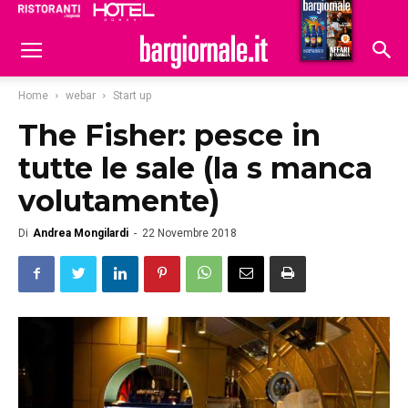
Ristoranti
Hoteldomani
Home
webar
Start up
The Fisher: pesce in
tutte le sale (la s manca
volutamente)
Di
Andrea Mongilardi
-
22 Novembre 2018