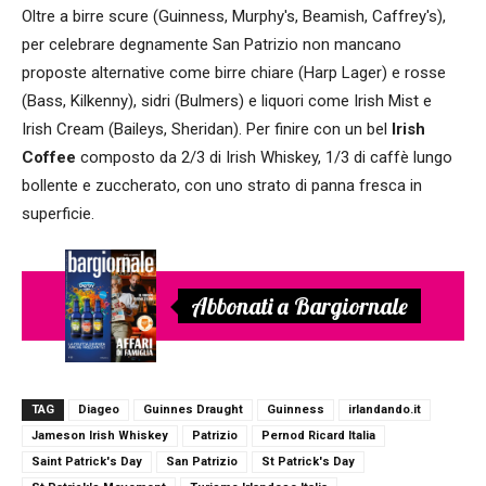
Oltre a birre scure (Guinness, Murphy's, Beamish, Caffrey's),
per celebrare degnamente San Patrizio non mancano
proposte alternative come birre chiare (Harp Lager) e rosse
(Bass, Kilkenny), sidri (Bulmers) e liquori come Irish Mist e
Irish Cream (Baileys, Sheridan). Per finire con un bel
Irish
Coffee
composto da 2/3 di Irish Whiskey, 1/3 di caffè lungo
bollente e zuccherato, con uno strato di panna fresca in
superficie.
Abbonati a Bargiornale
TAG
Diageo
Guinnes Draught
Guinness
irlandando.it
Jameson Irish Whiskey
Patrizio
Pernod Ricard Italia
Saint Patrick's Day
San Patrizio
St Patrick's Day