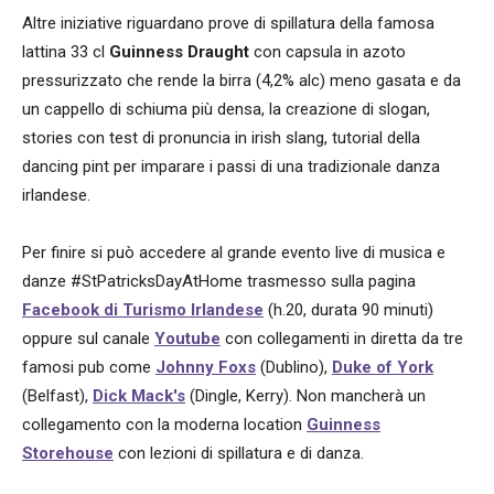
Altre iniziative riguardano prove di spillatura della famosa
lattina 33 cl
Guinness Draught
con capsula in azoto
pressurizzato che rende la birra (4,2% alc) meno gasata e da
un cappello di schiuma più densa, la creazione di slogan,
stories con test di pronuncia in irish slang, tutorial della
dancing pint per imparare i passi di una tradizionale danza
irlandese.
Per finire si può accedere al grande evento live di musica e
danze #StPatricksDayAtHome trasmesso sulla pagina
Facebook di Turismo Irlandese
(h.20, durata 90 minuti)
oppure sul canale
Youtube
con collegamenti in diretta da tre
famosi pub come
Johnny Foxs
(Dublino),
Duke of York
(Belfast),
Dick Mack's
(Dingle, Kerry). Non mancherà un
collegamento con la moderna location
Guinness
Storehouse
con lezioni di spillatura e di danza.