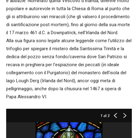
e abbazie. Nominato quindi Vescovo d'Irlanda, divenne molto
popolare e autorevole in tutta la Chiesa di Roma al punto che
gli si attribuirono vari miracoli (che gli valsero il procedimento
di santificazione post mortem), fino al giorno della sua morte
il 17 marzo 461 d.C. a Downpatrick, nell'Irlanda del Nord.
Alla sua figura sono legate alcune leggende come l'utilizzo del
trifoglio per spiegare il mistero della Santissima Trinità e la
dedica del pozzo senza fondo/caverna dove San Patrizio si
recava in preghiera per l'espiazione dei peccati (in ideale
collegamento con il Purgatorio) del monastero dell'isola del
lago Lough Derg (Irlanda del Nord), ancor oggi meta di
pelligrinaggio, anche dopo la chiusura nel 1467 a opera di
Papa Alessandro VI.
1
di 3