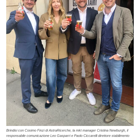
Brindisi con Cosimo Finzi di AstraRicerche, la mkt manager Cristina Newburgh, il
responsabile comunicazione Leo Gasparri e Paolo Ciccarelli direttore stabilimento