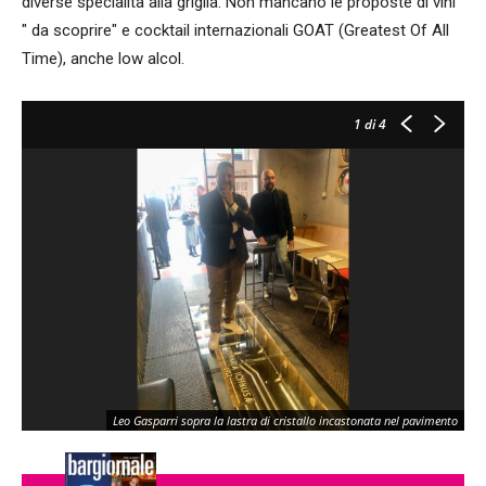
diverse specialità alla griglia. Non mancano le proposte di vini
" da scoprire" e cocktail internazionali GOAT (Greatest Of All
Time), anche low alcol.
1
di 4
Leo Gasparri sopra la lastra di cristallo incastonata nel pavimento