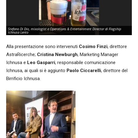
Stefano Di Dio, mixologist e Operations & Entertainment Director di Flagship
La
Ichnusa Lento
St
Alla presentazione sono intervenuti
Cosimo Finzi
, direttore
AstraRicerche;
Cristina Newburgh
, Marketing Manager
Ichnusa e
Leo Gasparri
, responsabile comunicazione
Ichnusa, ai quali si è aggiunto
Paolo Ciccarelli
, direttore del
Birrificio Ichnusa.