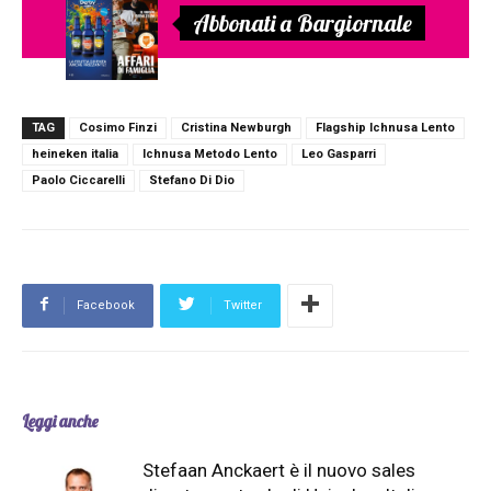
Abbonati a Bargiornale
TAG
Cosimo Finzi
Cristina Newburgh
Flagship Ichnusa Lento
heineken italia
Ichnusa Metodo Lento
Leo Gasparri
Paolo Ciccarelli
Stefano Di Dio
Facebook
Twitter
Leggi anche
Stefaan Anckaert è il nuovo sales